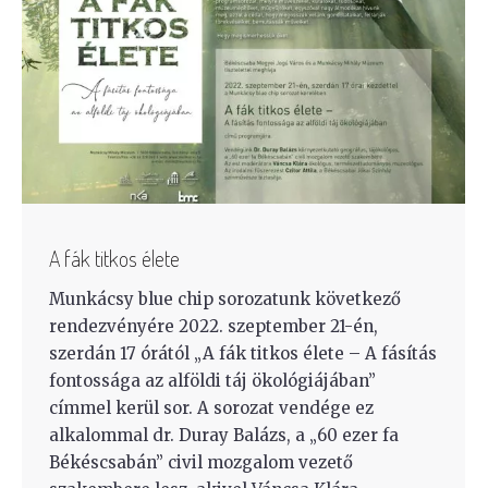
A fák titkos élete
Munkácsy blue chip sorozatunk következő
rendezvényére 2022. szeptember 21-én,
szerdán 17 órától „A fák titkos élete – A fásítás
fontossága az alföldi táj ökológiájában”
címmel kerül sor. A sorozat vendége ez
alkalommal dr. Duray Balázs, a „60 ezer fa
Békéscsabán” civil mozgalom vezető