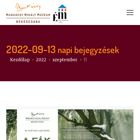
2022-09-13
napi bejegyzések
Itt vagy:
13
Kezdőlap
2022
szeptember