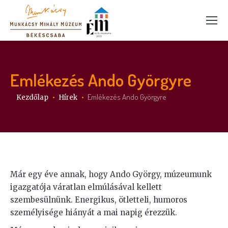
Emlékezés Ando Györgyre
Itt vagy:
Emlékezés Ando Györgyre
Kezdőlap
Hírek
Már egy éve annak, hogy Ando György, múzeumunk
igazgatója váratlan elmúlásával kellett
szembesülnünk. Energikus, ötletteli, humoros
személyisége hiányát a mai napig érezzük.