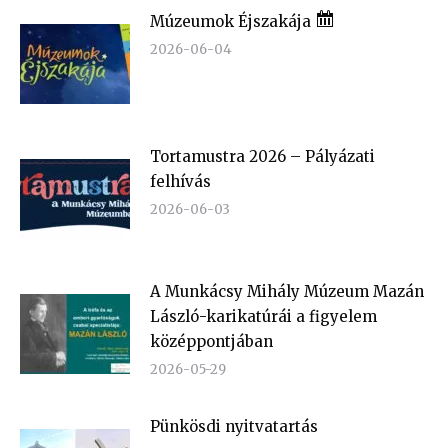
Múzeumok Éjszakája
2026-06-04
Tortamustra 2026 – Pályázati
felhívás
2026-06-03
A Munkácsy Mihály Múzeum Mazán
László-karikatúrái a figyelem
középpontjában
2026-05-29
Pünkösdi nyitvatartás