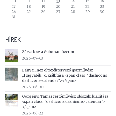
of
10
11
12
14
15
16
13
events
17
18
19
20
21
22
23
24
25
26
27
28
29
30
31
HÍREK
Zárva lesz a Gabonamúzeum
2026-07-03
Bányai Inez öltözéktervező iparművész
„Hagyaték” c. kiállítása <span class="dashicons
dashicons-calendar"></span>
2026-06-30
Görgényi Tamás festőművész időszaki kiállítása
<span class="dashicons dashicons-calendar">
</span>
2026-06-22