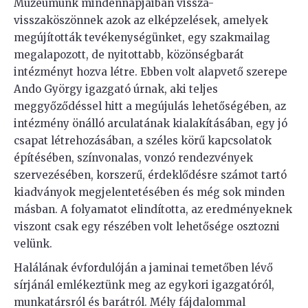
Múzeumunk mindennapjaiban vissza-
visszaköszönnek azok az elképzelések, amelyek
megújították tevékenységünket, egy szakmailag
megalapozott, de nyitottabb, közönségbarát
intézményt hozva létre. Ebben volt alapvető szerepe
Ando György igazgató úrnak, aki teljes
meggyőződéssel hitt a megújulás lehetőségében, az
intézmény önálló arculatának kialakításában, egy jó
csapat létrehozásában, a széles körű kapcsolatok
építésében, színvonalas, vonzó rendezvények
szervezésében, korszerű, érdeklődésre számot tartó
kiadványok megjelentetésében és még sok minden
másban. A folyamatot elindította, az eredményeknek
viszont csak egy részében volt lehetősége osztozni
velünk.
Halálának évfordulóján a jaminai temetőben lévő
sírjánál emlékeztünk meg az egykori igazgatóról,
munkatársról és barátról. Mély fájdalommal