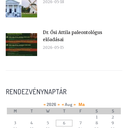
2026-05-18
Dr. Ősi Attila paleontológus
előadásai
2026-05-15
RENDEZVÉNYNAPTÁR
2026
Aug
«
»
«
»
Ma
M
T
W
T
F
S
S
A
1
2
calendar
3
4
5
7
8
9
6