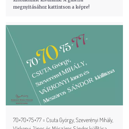
megnyitásához kattintson a képre!
70+70+75+77 = Csuta György, Szeverényi Mihály,
Várkonyi János és Mészáros Sándor kiállítása