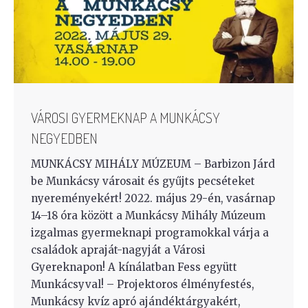
VÁROSI GYERMEKNAP A MUNKÁCSY
NEGYEDBEN
MUNKÁCSY MIHÁLY MÚZEUM – Barbizon Járd
be Munkácsy városait és gyűjts pecséteket
nyereményekért! 2022. május 29-én, vasárnap
14–18 óra között a Munkácsy Mihály Múzeum
izgalmas gyermeknapi programokkal várja a
családok apraját-nagyját a Városi
Gyereknapon! A kínálatban Fess együtt
Munkácsyval! – Projektoros élményfestés,
Munkácsy kvíz apró ajándéktárgyakért,