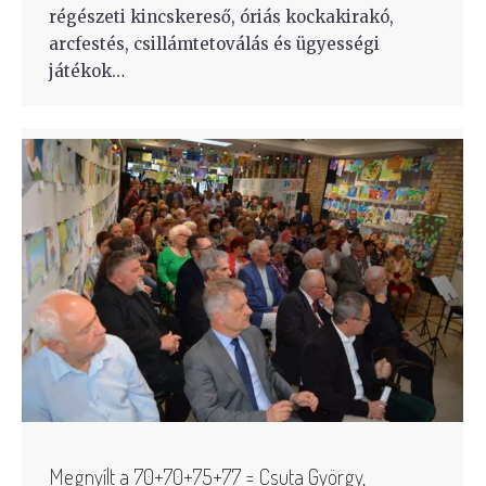
régészeti kincskereső, óriás kockakirakó,
arcfestés, csillámtetoválás és ügyességi
játékok…
Megnyílt a 70+70+75+77 = Csuta György,