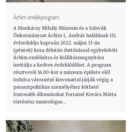
Áchim emlékprogram
A Munkácsy Mihály Múzeum és a Szlovák
Önkormányzat Áchim L. András halálának 111.
évfordulója kapcsán 2022. május 13-án
(péntek) kora délután dottózással egybekötött
Áchim emlékútra és kiállításmegnyitóra
invitálja a kedves érdeklődőket. A program
résztvevői 14.00-kor a múzeum épülete elől
indulva városnéző kisvonattal járják végig a
parasztpolitikus személyéhez köthető
fontosabb állomásokat Forrainé Kovács Márta
történész muzeológus…