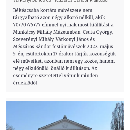
Békéscsaba kortárs művészete nem
tárgyalható azon négy alkotó nélkül, akik
70+70+75+77 címmel nyitnak most kiállítást a
Munkácsy Mihály Múzeumban. Csuta György,
Szeverényi Mihály, Várkonyi János és
Mészáros Sándor festőművészek 2022. május
5-én, csütörtökön 17 órakor tárják közönségük
elé műveiket, azonban nem egy közös, hanem
négy elkülönülő, önálló kiállításon. Az
eseményre szeretettel várunk minden
érdeklődőt!