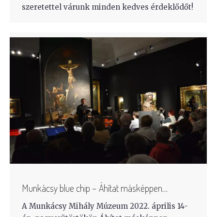
szeretettel várunk minden kedves érdeklődőt!
Munkácsy blue chip − Áhítat másképpen…
A Munkácsy Mihály Múzeum 2022. április 14-