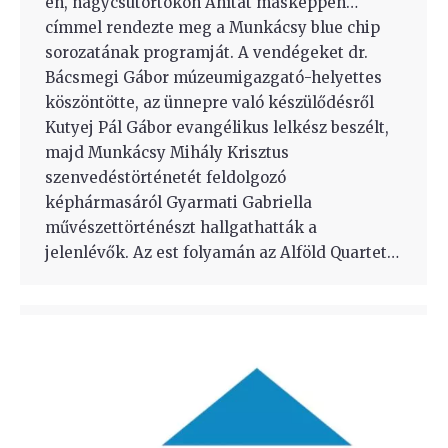
én, nagycsütörtökön Áhítat másképpen…
címmel rendezte meg a Munkácsy blue chip
sorozatának programját. A vendégeket dr.
Bácsmegi Gábor múzeumigazgató-helyettes
köszöntötte, az ünnepre való készülődésről
Kutyej Pál Gábor evangélikus lelkész beszélt,
majd Munkácsy Mihály Krisztus
szenvedéstörténetét feldolgozó
képhármasáról Gyarmati Gabriella
művészettörténészt hallgathatták a
jelenlévők. Az est folyamán az Alföld Quartet…