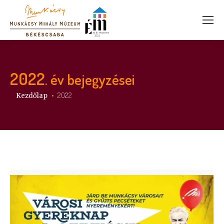
2022
. év bejegyzései
Itt vagy:
2022
Kezdőlap