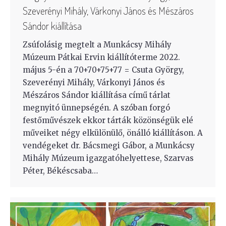
Szeverényi Mihály, Várkonyi János és Mészáros
Sándor kiállítása
Zsúfolásig megtelt a Munkácsy Mihály
Múzeum Pátkai Ervin kiállítóterme 2022.
május 5-én a 70+70+75+77 = Csuta György,
Szeverényi Mihály, Várkonyi János és
Mészáros Sándor kiállítása című tárlat
megnyitó ünnepségén. A szóban forgó
festőművészek ekkor tárták közönségük elé
műveiket négy elkülönülő, önálló kiállításon. A
vendégeket dr. Bácsmegi Gábor, a Munkácsy
Mihály Múzeum igazgatóhelyettese, Szarvas
Péter, Békéscsaba…