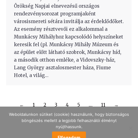
Örökség Napjai elnevezésű országos
rendezvénysorozat programjaként
városismereti sétára invitálja az érdeklődőket.
Az esemény résztvevői ez alkalommal a
Munkácsy Mihályhoz kapcsolódó helyszíneket
keresik fel (pl. Munkácsy Mihály Múzeum és
az épület előtt látható szobrok, Munkácsy híd,
a második otthon emléke, a Vidovszky-ház,
Lang György asztalosmester háza, Fiume
Hotel, a világ…
←
1
2
3
4
5
…
11
→
Weboldalunkon sütiket (cookie) használunk, hogy biztonságos
böngészés mellett a legjobb felhasználói élményt
nyújthassunk.
Elfogadom
MENÜ