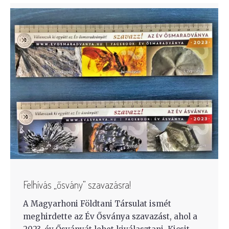
Felhívás „ősvány” szavazásra!
A Magyarhoni Földtani Társulat ismét
meghirdette az Év Ősványa szavazást, ahol a