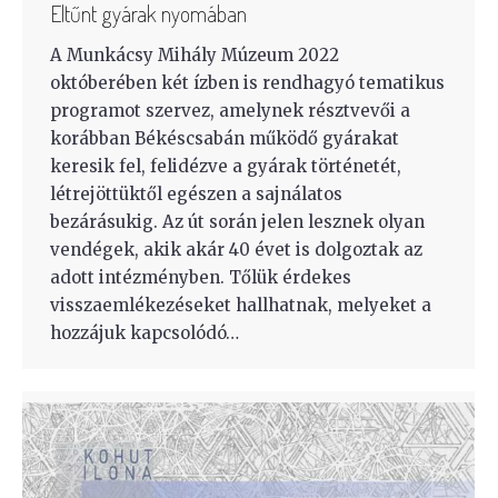
Eltűnt gyárak nyomában
A Munkácsy Mihály Múzeum 2022
októberében két ízben is rendhagyó tematikus
programot szervez, amelynek résztvevői a
korábban Békéscsabán működő gyárakat
keresik fel, felidézve a gyárak történetét,
létrejöttüktől egészen a sajnálatos
bezárásukig. Az út során jelen lesznek olyan
vendégek, akik akár 40 évet is dolgoztak az
adott intézményben. Tőlük érdekes
visszaemlékezéseket hallhatnak, melyeket a
hozzájuk kapcsolódó…