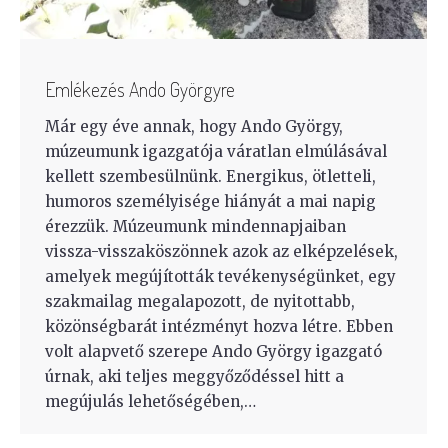
Emlékezés Ando Györgyre
Már egy éve annak, hogy Ando György,
múzeumunk igazgatója váratlan elmúlásával
kellett szembesülnünk. Energikus, ötletteli,
humoros személyisége hiányát a mai napig
érezzük. Múzeumunk mindennapjaiban
vissza-visszaköszönnek azok az elképzelések,
amelyek megújították tevékenységünket, egy
szakmailag megalapozott, de nyitottabb,
közönségbarát intézményt hozva létre. Ebben
volt alapvető szerepe Ando György igazgató
úrnak, aki teljes meggyőződéssel hitt a
megújulás lehetőségében,…