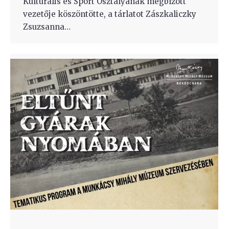
Kulturális és Sport Osztályának megbízott
vezetője köszöntötte, a tárlatot Zászkaliczky
Zsuzsanna…