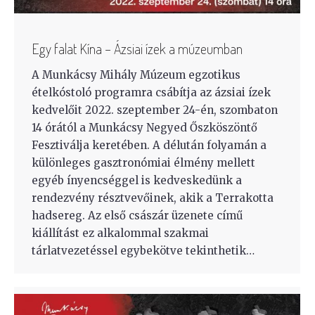
Egy falat Kína – Ázsiai ízek a múzeumban
A Munkácsy Mihály Múzeum egzotikus
ételkóstoló programra csábítja az ázsiai ízek
kedvelőit 2022. szeptember 24-én, szombaton
14 órától a Munkácsy Negyed Őszköszöntő
Fesztiválja keretében. A délután folyamán a
különleges gasztronómiai élmény mellett
egyéb ínyencséggel is kedveskedünk a
rendezvény résztvevőinek, akik a Terrakotta
hadsereg. Az első császár üzenete című
kiállítást ez alkalommal szakmai
tárlatvezetéssel egybekötve tekinthetik…