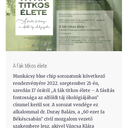
A fák titkos élete
Munkácsy blue chip sorozatunk következő
rendezvényére 2022. szeptember 21-én,
szerdán 17 órától „A fák titkos élete – A fásítás
fontossága az alföldi táj ökológiájában”
címmel kerül sor. A sorozat vendége ez
alkalommal dr. Duray Balázs, a „60 ezer fa
Békéscsabán” civil mozgalom vezető
szakembere lesz, akivel Váncsa Klára