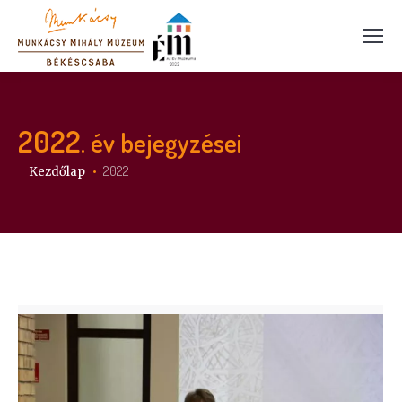
2022
. év bejegyzései
Itt vagy:
2022
Kezdőlap