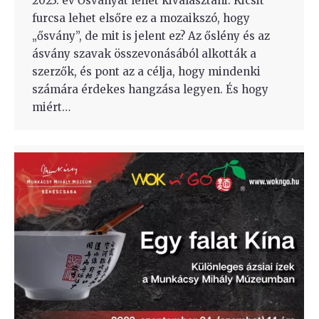
2023. év Ősványát lehet kiválasztani. Kicsit
furcsa lehet elsőre ez a mozaikszó, hogy
„ősvány”, de mit is jelent ez? Az őslény és az
ásvány szavak összevonásából alkották a
szerzők, és pont az a célja, hogy mindenki
számára érdekes hangzása legyen. És hogy
miért…