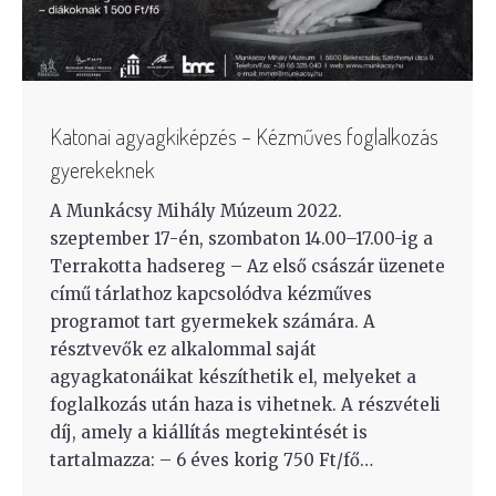
Katonai agyagkiképzés – Kézműves foglalkozás
gyerekeknek
A Munkácsy Mihály Múzeum 2022.
szeptember 17-én, szombaton 14.00–17.00-ig a
Terrakotta hadsereg – Az első császár üzenete
című tárlathoz kapcsolódva kézműves
programot tart gyermekek számára. A
résztvevők ez alkalommal saját
agyagkatonáikat készíthetik el, melyeket a
foglalkozás után haza is vihetnek. A részvételi
díj, amely a kiállítás megtekintését is
tartalmazza: – 6 éves korig 750 Ft/fő…