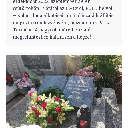
érdeklődőt 2022. szeptember 29-én,
csütörtökön 17 órától az ÉG terei, FÖLD helyei
– Kohut Ilona alkotásai című időszaki kiállítás
megnyitó rendezvényére, múzeumunk Pátkai
Termébe. A nagyobb méretben való
megtekintéshez kattintson a képre!