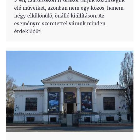
5-én, csütörtökön 17 órakor tárják közönségük
elé műveiket, azonban nem egy közös, hanem
négy elkülönülő, önálló kiállításon. Az
eseményre szeretettel várunk minden
érdeklődőt!