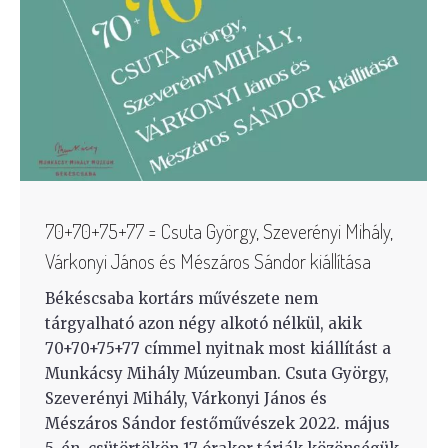
70+70+75+77 = Csuta György, Szeverényi Mihály,
Várkonyi János és Mészáros Sándor kiállítása
Békéscsaba kortárs művészete nem
tárgyalható azon négy alkotó nélkül, akik
70+70+75+77 címmel nyitnak most kiállítást a
Munkácsy Mihály Múzeumban. Csuta György,
Szeverényi Mihály, Várkonyi János és
Mészáros Sándor festőművészek 2022. május