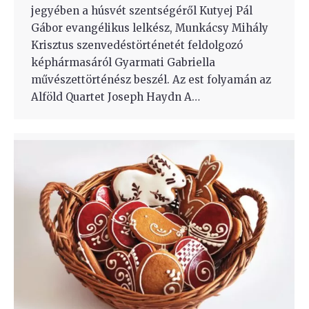
jegyében a húsvét szentségéről Kutyej Pál
Gábor evangélikus lelkész, Munkácsy Mihály
Krisztus szenvedéstörténetét feldolgozó
képhármasáról Gyarmati Gabriella
művészettörténész beszél. Az est folyamán az
Alföld Quartet Joseph Haydn A…