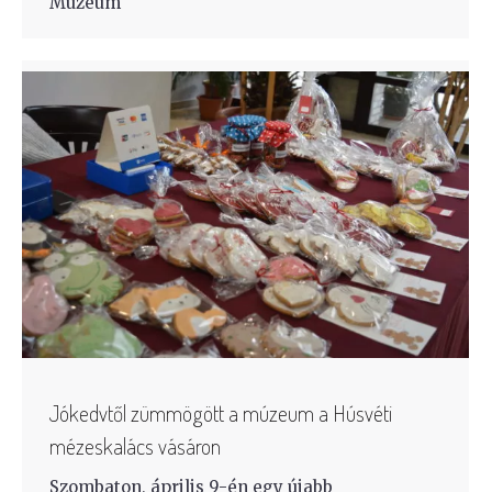
Múzeum
Jókedvtől zümmögött a múzeum a Húsvéti
mézeskalács vásáron
Szombaton, április 9-én egy újabb