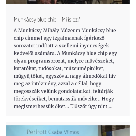
Munkácsy blue chip – Mi is ez?
A Munkácsy Mihály Múzeum Munkácsy blue
chip címmel egy izgalmasnak ígérkező
sorozatot indított a szellemi ínyencségek
kedvelői számára. A Munkácsy blue chip egy
olyan programsorozat, melyre művészeket,
kutatókat, tudósokat, múzeumépítőket,
műgyűjtőket, egyszóval nagy álmodókat hív
meg az intézmény, azzal a céllal, hogy
megosszák velünk gondolataikat, feltárják
törekvéseiket, bemutassák műveiket. Hogy
megismerhessük őket… Először úgy tűnt,…