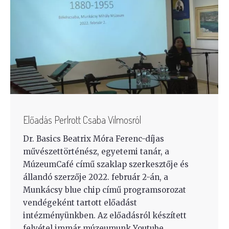
Előadás Perlrott Csaba Vilmosról
Dr. Basics Beatrix Móra Ferenc-díjas
művészettörténész, egyetemi tanár, a
MúzeumCafé című szaklap szerkesztője és
állandó szerzője 2022. február 2-án, a
Munkácsy blue chip című programsorozat
vendégeként tartott előadást
intézményünkben. Az előadásról készített
felvétel immár múzeumunk Youtube