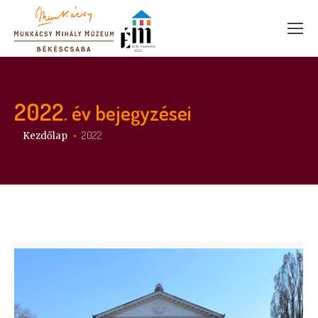
2022
. év bejegyzései
Itt vagy:
2022
Kezdőlap