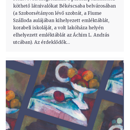
köthető látnivalókat Békéscsaba belvárosában
(a Szoborsétányon lévő szobrát, a Fiume
Szálloda aulájában kihelyezett emléktáblát,
korabeli iskoláját, a volt lakóháza helyén
elhelyezett emléktáblát az Áchim L. András
utcában). Az érdeklődők…