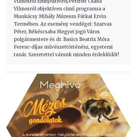
Vilmosról szubjektíven/Perlrott Csaba
Vilmosról objektíven című programra a
Munkácsy Mihály Múzeum Pátkai Ervin
Termében. Az esemény vendégei: Szarvas
Péter, Békéscsaba Megyei jogú Város
polgármestere és dr. Basics Beatrix Móra
Ferenc-díjas művészettörténész, egyetemi
tanár. Szeretettel várunk minden érdeklődőt!