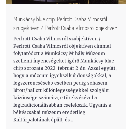
Munkácsy blue chip: Perlrott Csaba Vilmosról
szubjektíven / Perlrott Csaba Vilmosról objektíven
Perlrott Csaba Vilmosról szubjektíven /
Perlrott Csaba Vilmosról objektíven címmel
folytatódott a Munkácsy Mihály Múzeum
szellemi ínyencségeket ígérő Munkácsy blue
chip sorozata 2022. február 2-án. Azzal együtt,
hogy a múzeum igyekszik újdonságokkal, a
legszerencsésebb esetben pedig sohasem
látott/hallott különlegességekkel szolgálni
közönsége számára, e törekvésével a
legtradicionálisabban cselekszik. Ugyanis a
békéscsabai múzeum eredetileg
Kultúrpalotának épült, és…