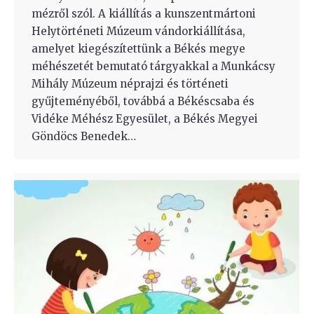
mézről szól. A kiállítás a kunszentmártoni
Helytörténeti Múzeum vándorkiállítása,
amelyet kiegészítettünk a Békés megye
méhészetét bemutató tárgyakkal a Munkácsy
Mihály Múzeum néprajzi és történeti
gyűjteményéből, továbbá a Békéscsaba és
Vidéke Méhész Egyesület, a Békés Megyei
Göndöcs Benedek…