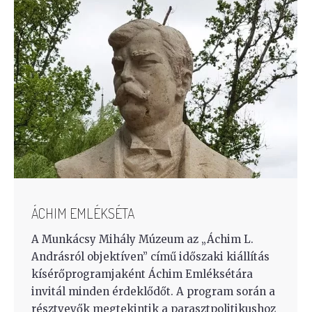
ÁCHIM EMLÉKSÉTA
A Munkácsy Mihály Múzeum az „Áchim L.
Andrásról objektíven” című időszaki kiállítás
kísérőprogramjaként Áchim Emléksétára
invitál minden érdeklődőt. A program során a
résztvevők megtekintik a parasztpolitikushoz