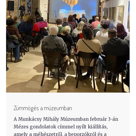
Zümmögés a múzeumban
A Munkácsy Mihály Múzeumban február 3-án
Mézes gondolatok címmel nyílt kiállítás,
amely a méhészetről, a beporzókról és a