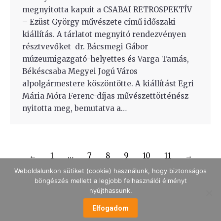
megnyitotta kapuit a CSABAI RETROSPEKTÍV
– Ezüst György művészete című időszaki
kiállítás. A tárlatot megnyitó rendezvényen
résztvevőket dr. Bácsmegi Gábor
múzeumigazgató-helyettes és Varga Tamás,
Békéscsaba Megyei Jogú Város
alpolgármestere köszöntötte. A kiállítást Egri
Mária Móra Ferenc-díjas művészettörténész
nyitotta meg, bemutatva a…
←
1
…
7
8
9
10
11
→
Weboldalunkon sütiket (cookie) használunk, hogy biztonságos
böngészés mellett a legjobb felhasználói élményt
nyújthassunk.
MENÜ
Elfogadom