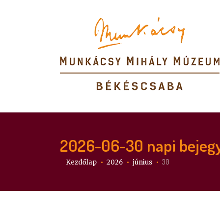
2026-06-30
napi bejeg
Itt vagy:
30
Kezdőlap
2026
június