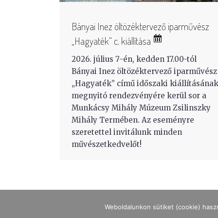
Bányai Inez öltözéktervező iparművész
„Hagyaték” c. kiállítása
2026. július 7-én, kedden 17.00-tól
Bányai Inez öltözéktervező iparművész
„Hagyaték” című időszaki kiállításána
megnyitó rendezvényére kerül sor a
Munkácsy Mihály Múzeum Zsilinszky
Mihály Termében. Az eseményre
szeretettel invitálunk minden
művészetkedvelőt!
Weboldalunkon sütiket (cookie) hasz