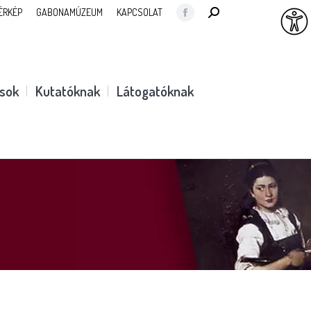
SEARCH:
ÉRKÉP
GABONAMÚZEUM
KAPCSOLAT
Facebook
page
opens
in
ások
Kutatóknak
Látogatóknak
new
window