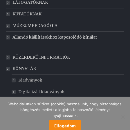
LÁTOGATÓKNAK
KUTATÓKNAK
MÚZEUMPEDAGÓGIA
Állandó kiállításokhoz kapcsolódó kínálat
KÖZÉRDEKŰ INFORMÁCIÓK
KÖNYVTÁR
Kiadványok
Digitalizált kiadványok
GABONAMÚZEUM
Weboldalunkon sütiket (cookie) használunk, hogy biztonságos
böngészés mellett a legjobb felhasználói élményt
nyújthassunk.
Elfogadom
MENÜ