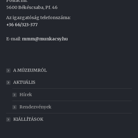
Postacím:
5600 Békéscsaba, Pf. 46
Az igazgatóság telefonszáma:
+36 66/323-377
E-mail:
mmm@munkacsy.hu
Weboldal készítés
A MÚZEUMRÓL
AKTUÁLIS
Hírek
Rendezvények
KIÁLLÍTÁSOK