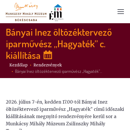
Bányai Inez öltözéktervező
iparművész „Hagyaték” c.
kiállítása
Itt vagy:
Kezdőlap
Rendezvények
Bányai Inez öltözéktervező iparművész „Hagyaték”…
2026. július 7-én, kedden 17.00-tól Bányai Inez
öltözéktervező iparművész „Hagyaték” című időszaki
kiállításának megnyitó rendezvényére kerül sor a
Munkácsy Mihály Múzeum Zsilinszky Mihály