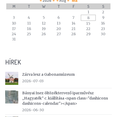
2026
Aug
«
»
«
»
Ma
M
T
W
T
F
S
S
A
1
2
calendar
3
4
5
6
7
9
8
of
10
11
12
13
14
16
15
events
17
18
19
20
21
22
23
24
25
26
27
28
29
30
31
HÍREK
Zárva lesz a Gabonamúzeum
2026-07-03
Bányai Inez öltözéktervező iparművész
„Hagyaték” c. kiállítása <span class="dashicons
dashicons-calendar"></span>
2026-06-30