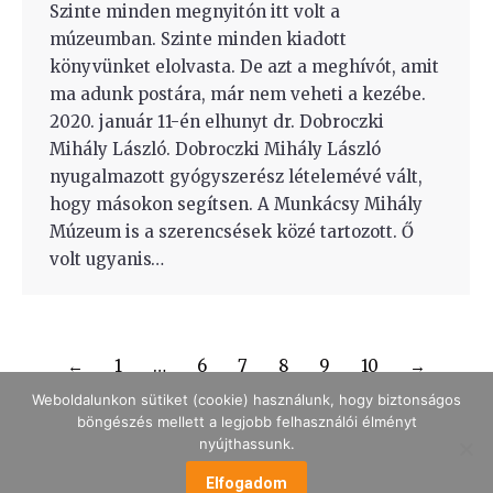
Szinte minden megnyitón itt volt a
múzeumban. Szinte minden kiadott
könyvünket elolvasta. De azt a meghívót, amit
ma adunk postára, már nem veheti a kezébe.
2020. január 11-én elhunyt dr. Dobroczki
Mihály László. Dobroczki Mihály László
nyugalmazott gyógyszerész lételemévé vált,
hogy másokon segítsen. A Munkácsy Mihály
Múzeum is a szerencsések közé tartozott. Ő
volt ugyanis…
←
1
…
6
7
8
9
10
→
Weboldalunkon sütiket (cookie) használunk, hogy biztonságos
böngészés mellett a legjobb felhasználói élményt
nyújthassunk.
MENÜ
Elfogadom