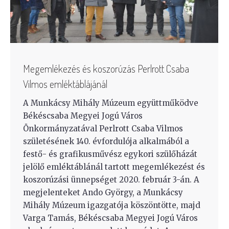
Megemlékezés és koszorúzás Perlrott Csaba
Vilmos emléktáblájánál
A Munkácsy Mihály Múzeum együttműködve
Békéscsaba Megyei Jogú Város
Önkormányzatával Perlrott Csaba Vilmos
születésének 140. évfordulója alkalmából a
festő- és grafikusművész egykori szülőházát
jelölő emléktáblánál tartott megemlékezést és
koszorúzási ünnepséget 2020. február 3-án. A
megjelenteket Ando György, a Munkácsy
Mihály Múzeum igazgatója köszöntötte, majd
Varga Tamás, Békéscsaba Megyei Jogú Város