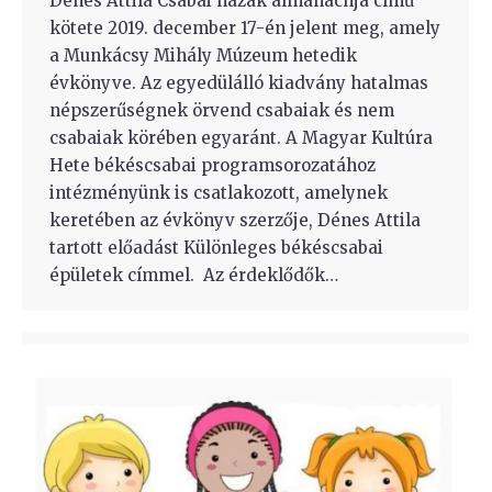
Dénes Attila Csabai házak almanachja című
kötete 2019. december 17-én jelent meg, amely
a Munkácsy Mihály Múzeum hetedik
évkönyve. Az egyedülálló kiadvány hatalmas
népszerűségnek örvend csabaiak és nem
csabaiak körében egyaránt. A Magyar Kultúra
Hete békéscsabai programsorozatához
intézményünk is csatlakozott, amelynek
keretében az évkönyv szerzője, Dénes Attila
tartott előadást Különleges békéscsabai
épületek címmel. Az érdeklődők…