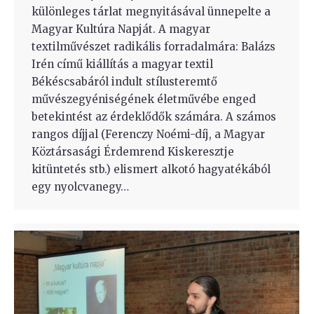
különleges tárlat megnyitásával ünnepelte a
Magyar Kultúra Napját. A magyar
textilművészet radikális forradalmára: Balázs
Irén című kiállítás a magyar textil
Békéscsabáról indult stílusteremtő
művészegyéniségének életművébe enged
betekintést az érdeklődők számára. A számos
rangos díjjal (Ferenczy Noémi-díj, a Magyar
Köztársasági Érdemrend Kiskeresztje
kitüntetés stb.) elismert alkotó hagyatékából
egy nyolcvanegy…