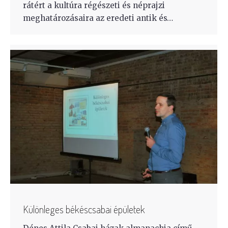
rátért a kultúra régészeti és néprajzi
meghatározásaira az eredeti antik és…
Különleges békéscsabai épületek