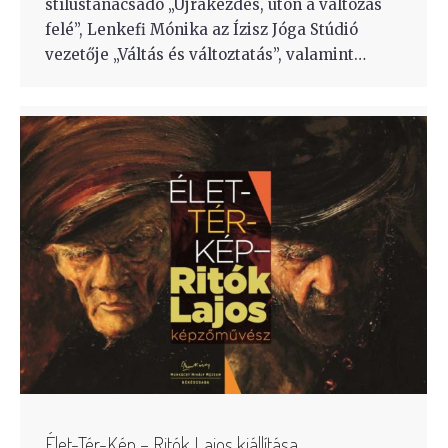
stílustanácsadó „Újrakezdés, úton a változás
felé”, Lenkefi Mónika az Ízisz Jóga Stúdió
vezetője „Váltás és változtatás”, valamint…
Élet-Tér-Kép – Ritók Lajos kiállítása