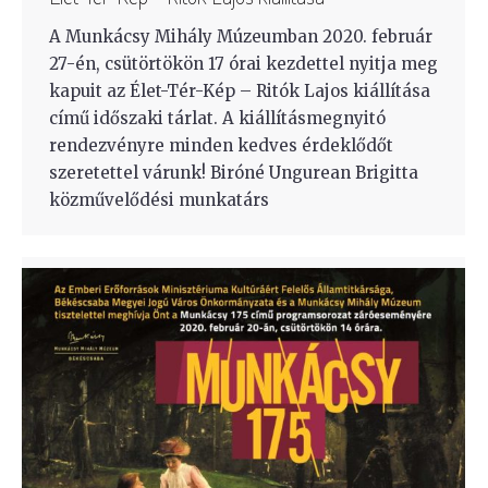
A Munkácsy Mihály Múzeumban 2020. február
27-én, csütörtökön 17 órai kezdettel nyitja meg
kapuit az Élet-Tér-Kép – Ritók Lajos kiállítása
című időszaki tárlat. A kiállításmegnyitó
rendezvényre minden kedves érdeklődőt
szeretettel várunk! Biróné Ungurean Brigitta
közművelődési munkatárs