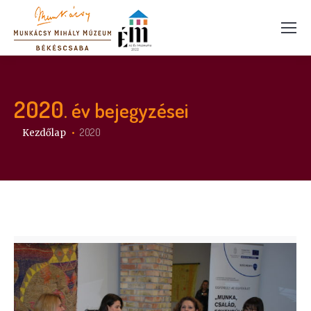
2020
. év bejegyzései
Itt vagy:
2020
Kezdőlap