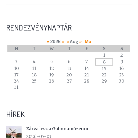
RENDEZVÉNYNAPTÁR
2026
Aug
«
»
«
»
Ma
M
T
W
T
F
S
S
A
1
2
calendar
3
4
5
6
7
9
8
of
10
11
12
13
14
16
15
events
17
18
19
20
21
22
23
24
25
26
27
28
29
30
31
HÍREK
Zárva lesz a Gabonamúzeum
2026-07-03