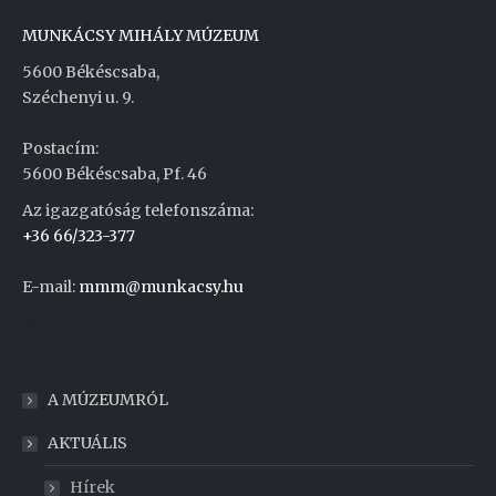
MUNKÁCSY MIHÁLY MÚZEUM
5600 Békéscsaba,
Széchenyi u. 9.
Postacím:
5600 Békéscsaba, Pf. 46
Az igazgatóság telefonszáma:
+36 66/323-377
E-mail:
mmm@munkacsy.hu
Weboldal készítés
A MÚZEUMRÓL
AKTUÁLIS
Hírek