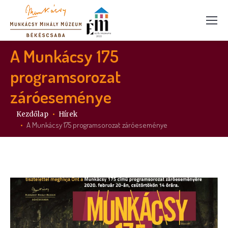
A Munkácsy 175
programsorozat
záróeseménye
Itt vagy:
Kezdőlap
Hírek
A Munkácsy 175 programsorozat záróeseménye