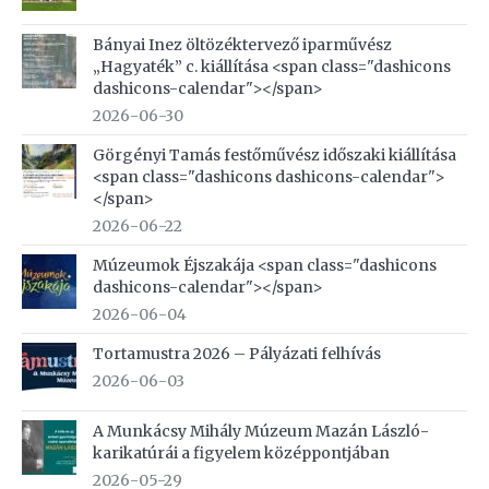
Bányai Inez öltözéktervező iparművész
„Hagyaték” c. kiállítása <span class="dashicons
dashicons-calendar"></span>
2026-06-30
Görgényi Tamás festőművész időszaki kiállítása
<span class="dashicons dashicons-calendar">
</span>
2026-06-22
Múzeumok Éjszakája <span class="dashicons
dashicons-calendar"></span>
2026-06-04
Tortamustra 2026 – Pályázati felhívás
2026-06-03
A Munkácsy Mihály Múzeum Mazán László-
karikatúrái a figyelem középpontjában
2026-05-29