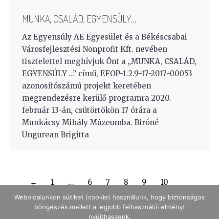
MUNKA, CSALÁD, EGYENSÚLY…
Az Egyensúly AE Egyesület és a Békéscsabai
Városfejlesztési Nonprofit Kft. nevében
tisztelettel meghívjuk Önt a „MUNKA, CSALÁD,
EGYENSÚLY …” című, EFOP-1.2.9-17-2017-00053
azonosítószámú projekt keretében
megrendezésre kerülő programra 2020.
február 13-án, csütörtökön 17 órára a
Munkácsy Mihály Múzeumba. Biróné
Ungurean Brigitta
←
1
…
6
7
8
9
10
Weboldalunkon sütiket (cookie) használunk, hogy biztonságos
böngészés mellett a legjobb felhasználói élményt
nyújthassunk.