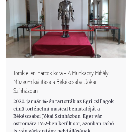
Török elleni harcok kora – A Munkácsy Mihály
Múzeum kiállítása a Békéscsabai Jókai
Színházban
2020. január 14-én tartották az Egri csillagok
című történelmi musical bemutatóját a
Békéscsabai Jókai Színházban. Eger vár
ostromára 1552-ben került sor, azonban Dobó
István várkapitány helytállásának