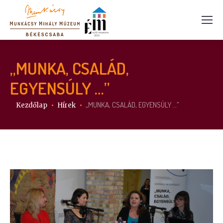
„MUNKA, CSALÁD,
EGYENSÚLY …”
Itt vagy:
„MUNKA, CSALÁD, EGYENSÚLY …”
Kezdőlap
Hírek