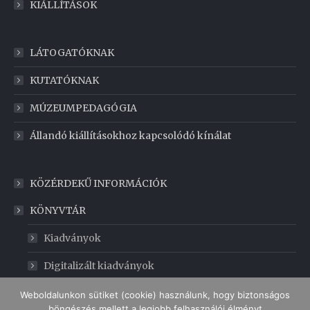
KIÁLLÍTÁSOK
LÁTOGATÓKNAK
KUTATÓKNAK
MÚZEUMPEDAGÓGIA
Állandó kiállításokhoz kapcsolódó kínálat
KÖZÉRDEKŰ INFORMÁCIÓK
KÖNYVTÁR
Kiadványok
Digitalizált kiadványok
GABONAMÚZEUM
Weboldalunkon sütiket (cookie) használunk, hogy biztonságos
böngészés mellett a legjobb felhasználói élményt