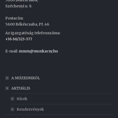
Széchenyi u. 9.
Postacím:
5600 Békéscsaba, Pf. 46
Az igazgatóság telefonszáma:
+36 66/323-377
E-mail:
mmm@munkacsy.hu
Weboldal készítés
A MÚZEUMRÓL
AKTUÁLIS
Hírek
Rendezvények