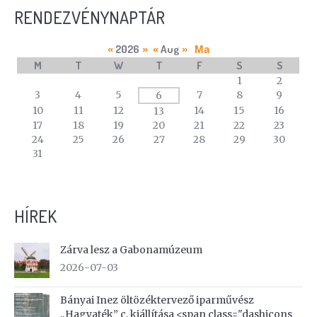
RENDEZVÉNYNAPTÁR
2026
Aug
«
»
«
»
Ma
M
T
W
T
F
S
S
A
1
2
calendar
3
4
5
7
8
9
6
of
10
11
12
14
15
16
13
events
17
18
19
20
21
22
23
24
25
26
27
28
29
30
31
HÍREK
Zárva lesz a Gabonamúzeum
2026-07-03
Bányai Inez öltözéktervező iparművész
„Hagyaték” c. kiállítása <span class="dashicons