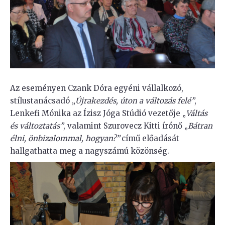
Az eseményen Czank Dóra egyéni vállalkozó,
stílustanácsadó „
Újrakezdés, úton a változás felé”
,
Lenkefi Mónika az Ízisz Jóga Stúdió vezetője „
Váltás
és változtatás”
, valamint Szurovecz Kitti írónő „
Bátran
élni, önbizalommal, hogyan?”
című előadását
hallgathatta meg a nagyszámú közönség.