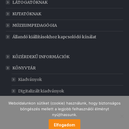
LÁTOGATÓKNAK
KUTATÓKNAK
MÚZEUMPEDAGÓGIA
Állandó kiállításokhoz kapcsolódó kínálat
KÖZÉRDEKŰ INFORMÁCIÓK
KÖNYVTÁR
Kiadványok
Digitalizált kiadványok
GABONAMÚZEUM
Weboldalunkon sütiket (cookie) használunk, hogy biztonságos
böngészés mellett a legjobb felhasználói élményt
nyújthassunk.
MENÜ
Elfogadom