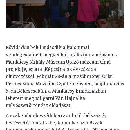
Rövid időn belül második alkalommal
vendégeskedett megyei kulturális intézményben a
Munkácsy Mihály Múzeum Utazó múzeum című
projektje, ezúttal Képcsinálók évszázada
elnevezéssel. Február 28-án a mezőberényi Orlai
Petrics Soma Muzeális Gyűjteményben, majd március
5-én Békéscsabán, a Munkácsy Emlékházban
lehetett meghallgatni Ván Hajnalka
művészettörténész előadását.
A szakember beszédében az elmúlt bő száz év
festészetét mutatta be, kiemelve az időszak