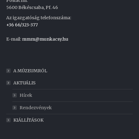
Postacím:
5600 Békéscsaba, Pf. 46
Az igazgatóság telefonszáma:
+36 66/323-377
E-mail:
mmm@munkacsy.hu
Weboldal készítés
A MÚZEUMRÓL
AKTUÁLIS
Hírek
Rendezvények
KIÁLLÍTÁSOK