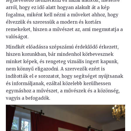
legnevesebb nemzetközi és hazai alkotóit, mesélve
arról, hogy ez idő alatt hogyan alakult át a kép
fogalma, miként kell nézni a műveket ahhoz, hogy
élvezzük és szeressük a modern és kortárs
remekeket, hiszen a művészet az, ami megmutatja a
valóságot.
Mindkét előadásra szépszámú érdeklődő érkezett,
hiszen korunkban, bár mindenhol körbevesznek
minket képek, és rengeteg vizuális ingert kapunk,
nem könnyű eligazodni. A szervezők ezért is
indították el e sorozatot, hogy segítséget nyújtsanak
és informáljanak, ezáltal közelebb kerülhessen
egymáshoz a művészet, a művészek és a közönség,
vagyis a befogadók.