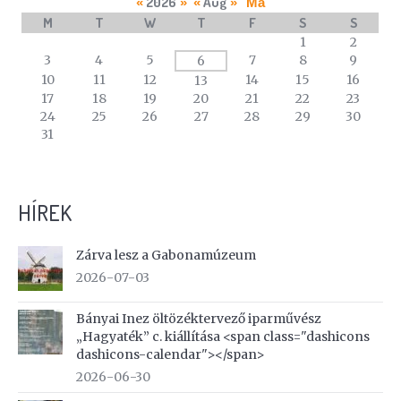
2026
Aug
«
»
«
»
Ma
M
T
W
T
F
S
S
A
1
2
calendar
3
4
5
7
8
9
6
of
10
11
12
14
15
16
13
events
17
18
19
20
21
22
23
24
25
26
27
28
29
30
31
HÍREK
Zárva lesz a Gabonamúzeum
2026-07-03
Bányai Inez öltözéktervező iparművész
„Hagyaték” c. kiállítása <span class="dashicons
dashicons-calendar"></span>
2026-06-30