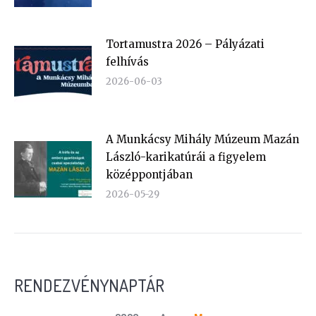
Tortamustra 2026 – Pályázati
felhívás
2026-06-03
A Munkácsy Mihály Múzeum Mazán
László-karikatúrái a figyelem
középpontjában
2026-05-29
RENDEZVÉNYNAPTÁR