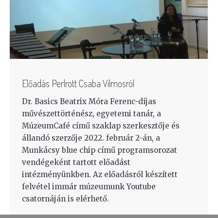
Előadás Perlrott Csaba Vilmosról
Dr. Basics Beatrix Móra Ferenc-díjas
művészettörténész, egyetemi tanár, a
MúzeumCafé című szaklap szerkesztője és
állandó szerzője 2022. február 2-án, a
Munkácsy blue chip című programsorozat
vendégeként tartott előadást
intézményünkben. Az előadásról készített
felvétel immár múzeumunk Youtube
csatornáján is elérhető.