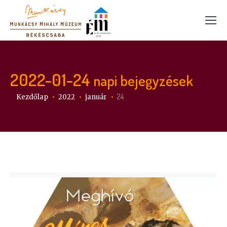
2022-01-24
napi bejegyzések
Itt vagy:
24
Kezdőlap
2022
január