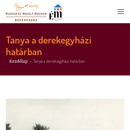
Tanya a derekegyházi
határban
Itt vagy:
Tanya a derekegyházi határban
Kezdőlap