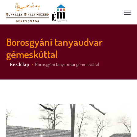
Borosgyáni tanyaudvar
gémeskúttal
Itt vagy:
Borosgyáni tanyaudvar gémeskúttal
Kezdőlap