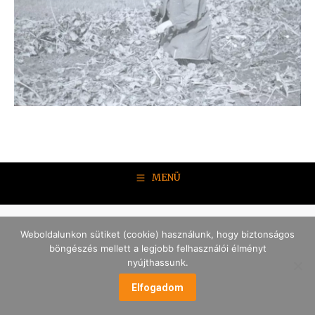
MENÜ
Weboldalunkon sütiket (cookie) használunk, hogy biztonságos
böngészés mellett a legjobb felhasználói élményt
nyújthassunk.
Elfogadom