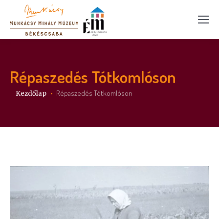
Répaszedés Tótkomlóson
Itt vagy:
Répaszedés Tótkomlóson
Kezdőlap