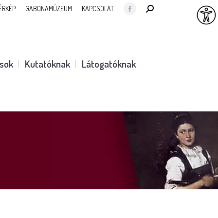
SEARCH:
ÉRKÉP
GABONAMÚZEUM
KAPCSOLAT
Facebook
page
opens
in
ások
Kutatóknak
Látogatóknak
new
window