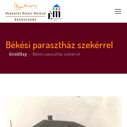
Békési parasztház szekérrel
Itt vagy:
Békési parasztház szekérrel
Kezdőlap