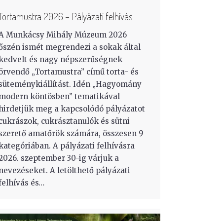
Tortamustra 2026 – Pályázati felhívás
A Munkácsy Mihály Múzeum 2026
őszén ismét megrendezi a sokak által
kedvelt és nagy népszerűségnek
örvendő „Tortamustra” című torta- és
süteménykiállítást. Idén „Hagyomány
modern köntösben” tematikával
hirdetjük meg a kapcsolódó pályázatot
cukrászok, cukrásztanulók és sütni
szerető amatőrök számára, összesen 9
kategóriában. A pályázati felhívásra
2026. szeptember 30-ig várjuk a
nevezéseket. A letölthető pályázati
felhívás és…