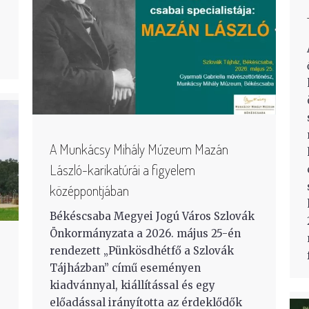
A Munkácsy Mihály Múzeum Mazán
László-karikatúrái a figyelem
középpontjában
Békéscsaba Megyei Jogú Város Szlovák
Önkormányzata a 2026. május 25-én
rendezett „Pünkösdhétfő a Szlovák
Tájházban” című eseményen
kiadvánnyal, kiállítással és egy
előadással irányította az érdeklődők