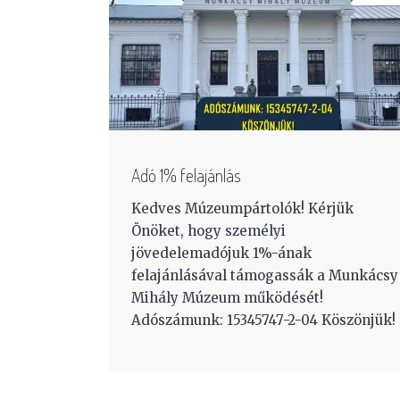
Adó 1% felajánlás
Kedves Múzeumpártolók! Kérjük
Önöket, hogy személyi
jövedelemadójuk 1%-ának
felajánlásával támogassák a Munkácsy
Mihály Múzeum működését!
Adószámunk: 15345747-2-04 Köszönjük!