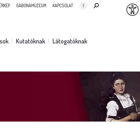
SEARCH:
ÉRKÉP
GABONAMÚZEUM
KAPCSOLAT
Facebook
page
opens
in
ások
Kutatóknak
Látogatóknak
new
window