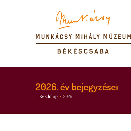
2026
. év bejegyzései
Itt vagy:
2026
Kezdőlap