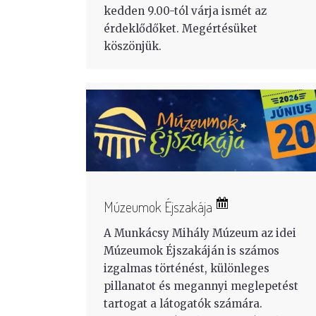
kedden 9.00-tól várja ismét az
érdeklődőket. Megértésüket
köszönjük.
Múzeumok Éjszakája
A Munkácsy Mihály Múzeum az idei
Múzeumok Éjszakáján is számos
izgalmas történést, különleges
pillanatot és megannyi meglepetést
tartogat a látogatók számára.