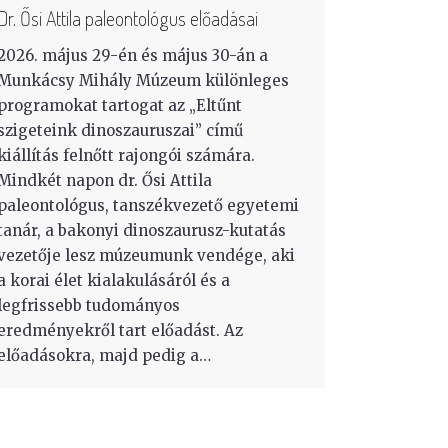
Dr. Ősi Attila paleontológus előadásai
2026. május 29-én és május 30-án a
Munkácsy Mihály Múzeum különleges
programokat tartogat az „Eltűnt
szigeteink dinoszauruszai” című
kiállítás felnőtt rajongói számára.
Mindkét napon dr. Ősi Attila
paleontológus, tanszékvezető egyetemi
tanár, a bakonyi dinoszaurusz-kutatás
vezetője lesz múzeumunk vendége, aki
a korai élet kialakulásáról és a
legfrissebb tudományos
eredményekről tart előadást. Az
előadásokra, majd pedig a…