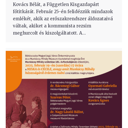
Kovács Bélát, a Független Kisgazdapárt
főtitkárát. Február 25-én felidézzük mindazok
emlékét, akik az erőszakrendszer áldozataivá
váltak, akiket a kommunista rezsim
meghurcolt és kiszolgáltatott. A…