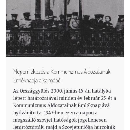
Megemlékezés a Kommunizmus Áldozatainak
Emléknapja alkalmából
Az Országgyűlés 2000. június 16-án hatályba
lépett határozatával minden év február 25-ét a
Kommunizmus Áldozatainak Emléknapjává
nyilvánította. 1947-ben ezen a napon a
megszálló szovjet hatóságok jogellenesen
letartóztatták, majd a Szovjetunióba hurcolták