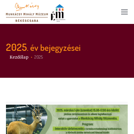
2025
. év bejegyzései
Itt vagy:
2025
Kezdőlap