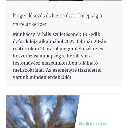
Megemlékezés és koszorúzási ünnepség a
múzeumkertben
Munkácsy Mihály születésének 181-edik
évfordulója alkalmából 2025. február 20-án,
csütörtökön 13 órától megemlékezésre és
koszorúzási ünnepségre került sor a
festőművész múzeumkertben található
mellszobránál. Az eseményre tisztelettel
várunk minden érdeklődőt!