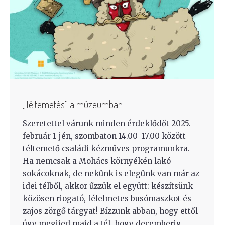
„Téltemetés” a múzeumban
Szeretettel várunk minden érdeklődőt 2025.
február 1-jén, szombaton 14.00–17.00 között
téltemető családi kézműves programunkra.
Ha nemcsak a Mohács környékén lakó
sokácoknak, de nekünk is elegünk van már az
idei télből, akkor űzzük el együtt: készítsünk
közösen riogató, félelmetes busómaszkot és
zajos zörgő tárgyat! Bízzunk abban, hogy ettől
úgy megijed majd a tél, hogy decemberig