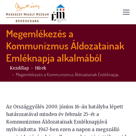
Megemlékezés a
Kommunizmus Áldozatainak
Emléknapja alkalmából
Itt vagy:
Kezdőlap
Hírek
Megemlékezés a Kommunizmus Áldozatainak Emléknapja…
Az Országgyűlés 2000. június 16-án hatályba lépett
határozatával minden év február 25-ét a
Kommunizmus Áldozatainak Emléknapjává
nyilvánította. 1947-ben ezen a napon a megszálló