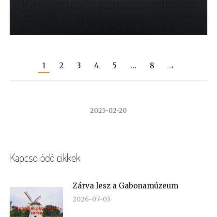
1
2
3
4
5
…
8
→
2025-02-20
Kapcsolódó cikkek
Zárva lesz a Gabonamúzeum
2026-07-03