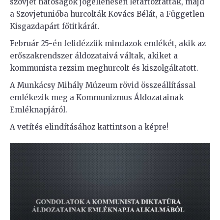
szovjet hatóságok jogellenesen letartóztatták, majd
a Szovjetunióba hurcolták Kovács Bélát, a Független
Kisgazdapárt főtitkárát.
Február 25-én felidézzük mindazok emlékét, akik az
erőszakrendszer áldozataivá váltak, akiket a
kommunista rezsim meghurcolt és kiszolgáltatott.
A Munkácsy Mihály Múzeum rövid összeállítással
emlékezik meg a Kommunizmus Áldozatainak
Emléknapjáról.
A vetítés elindításához kattintson a képre!