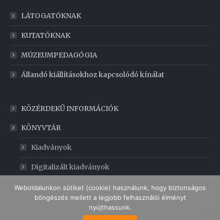
LÁTOGATÓKNAK
KUTATÓKNAK
MÚZEUMPEDAGÓGIA
Állandó kiállításokhoz kapcsolódó kínálat
KÖZÉRDEKŰ INFORMÁCIÓK
KÖNYVTÁR
Kiadványok
Digitalizált kiadványok
GABONAMÚZEUM
Weboldalunkon sütiket (cookie) használunk, hogy biztonságos
böngészés mellett a legjobb felhasználói élményt
nyújthassunk.