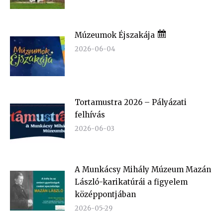
Múzeumok Éjszakája
2026-06-04
Tortamustra 2026 – Pályázati
felhívás
2026-06-03
A Munkácsy Mihály Múzeum Mazán
László-karikatúrái a figyelem
középpontjában
2026-05-29