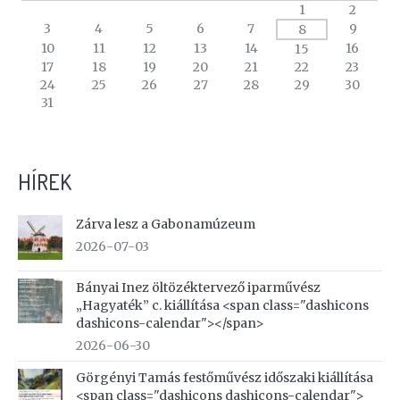
A
1
2
calendar
3
4
5
6
7
9
8
of
10
11
12
13
14
16
15
events
17
18
19
20
21
22
23
24
25
26
27
28
29
30
31
HÍREK
Zárva lesz a Gabonamúzeum
2026-07-03
Bányai Inez öltözéktervező iparművész
„Hagyaték” c. kiállítása <span class="dashicons
dashicons-calendar"></span>
2026-06-30
Görgényi Tamás festőművész időszaki kiállítása
<span class="dashicons dashicons-calendar">