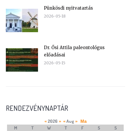
Pünkösdi nyitvatartás
2026-05-18
Dr. Ősi Attila paleontológus
előadásai
2026-05-15
RENDEZVÉNYNAPTÁR
2026
Aug
«
»
«
»
Ma
M
T
W
T
F
S
S