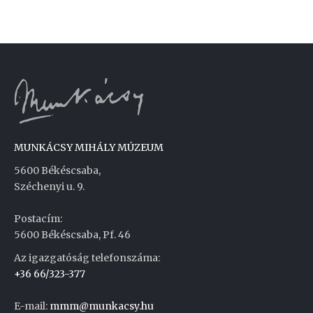
MUNKÁCSY MIHÁLY MÚZEUM
5600 Békéscsaba,
Széchenyi u. 9.
Postacím:
5600 Békéscsaba, Pf. 46
Az igazgatóság telefonszáma:
+36 66/323-377
E-mail:
mmm@munkacsy.hu