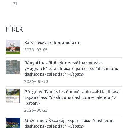
31
HÍREK
Zárva lesz a Gabonamúzeum
2026-07-03
Bányai Inez öltözéktervező iparművész
„Hagyaték” c. kiállítása <span class="dashicons
dashicons-calendar"></span>
2026-06-30
Görgényi Tamás festőművész időszaki kiállítása
<span class="dashicons dashicons-calendar">
</span>
2026-06-22
Múzeumok Éjszakája <span class="dashicons
dashicons-calendar"></span>