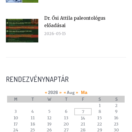
Dr. Ősi Attila paleontológus
előadásai
2026-05-15
RENDEZVÉNYNAPTÁR
2026
Aug
«
»
«
»
Ma
M
T
W
T
F
S
S
A
1
2
calendar
3
4
5
6
8
9
7
of
10
11
12
13
15
16
14
events
17
18
19
20
21
22
23
24
25
26
27
28
29
30