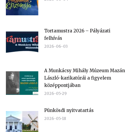
Tortamustra 2026 – Pályázati
felhívás
2026-06-03
A Munkácsy Mihály Múzeum Mazán
László-karikatúrái a figyelem
középpontjában
2026-05-29
Pünkösdi nyitvatartás
2026-05-18