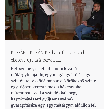
KOFFÁN + KOHÁN. Két barát fél évszázad
elteltével újra találkozhatott…
Két, személyét felfedni nem kívánó
műtárgyfelajánló, egy magángyűjtő és egy
szintén rejtőzködő műpártoló örökösnő szinte
egy időben kereste meg a békéscsabai
múzeumot azzal a szándékkal, hogy
képzőművészeti gyűjteményének
gyarapítására egy-egy műtárgyat ajánljon fel