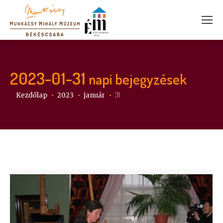
2023-01-31
napi bejegyzések
Itt vagy:
31
Kezdőlap
2023
január