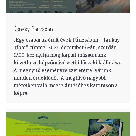
Jankay Párizsban
„Egy csabai az őrült évek Párizsában – Jankay
Tibor” címmel 2023. december 6-án, szerdán
17.00-kor nyitja meg kapuit múzeumunk
következő képzőművészeti időszaki kiállítása.
A megnyitó eseményre szeretettel várunk
minden érdeklődőt! A meghívó nagyobb
méretben való megtekintéséhez kattintson a
képre!