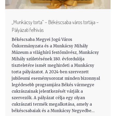
„Munkácsy torta” – Békéscsaba város tortája –
Pályázati felhívás
Békéscsaba Megyei Jogú Város
Önkormányzata és a Munkácsy Mihály
Múzeum a világhírű festőművész, Munkácsy
Mihály születésének 180. évfordulója
tiszteletére ismét meghirdeti a Munkácsy
torta pályázatot. A 2024-ben szervezett
jubileumi eseménysorozat minden bizonnyal
legédesebb programjára Békés vármegye
cukrászainak jelentkezését várják a
szervezők. A pályázat célja egy olyan
cukrászati termék megalkotása, amely a
békéscsabaiak és a Munkácsy Negyedbe…