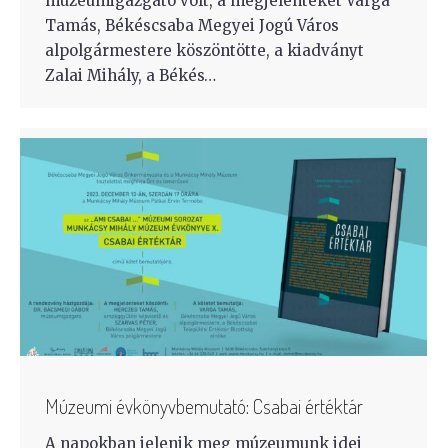
múzeumigazgató volt, a megjelenteket Varga
Tamás, Békéscsaba Megyei Jogú Város
alpolgármestere köszöntötte, a kiadványt
Zalai Mihály, a Békés…
Múzeumi évkönyvbemutató: Csabai értéktár
A napokban jelenik meg múzeumunk idei