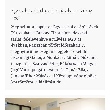
Egy csabai az őrült évek Párizsában – Jankay
Tibor
Megnyitotta kapuit az Egy csabai az őrült évek
Párizsában – Jankay Tibor című időszaki
tárlat, felelevenítve a művész 1920-as
években, Párizsban töltött időszakait. A
megnyitó ünnepségen megjelenteket dr.
Bácsmegi Gábor, a Munkácsy Mihály Múzeum
igazgatója, Szarvas Péter, Békéscsaba Megyei
Jogú Város polgármestere és Tímár Ella, a
Jankay Tibor Művészeti Közalapítvány elnöke
köszöntötte. A kiállítást dr.…