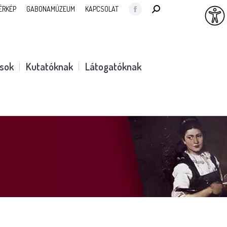
SEARCH:
ÉRKÉP
GABONAMÚZEUM
KAPCSOLAT
Facebook
page
opens
in
ások
Kutatóknak
Látogatóknak
new
window