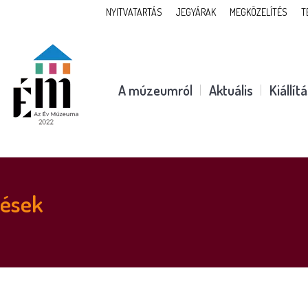
NYITVATARTÁS
JEGYÁRAK
MEGKÖZELÍTÉS
T
A múzeumról
Aktuális
Kiállít
zések