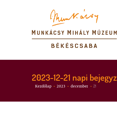
2023-12-21
napi bejegy
Itt vagy:
21
Kezdőlap
2023
december