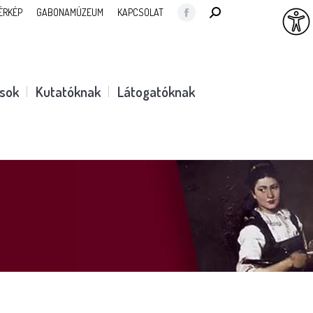
SEARCH:
ÉRKÉP
GABONAMÚZEUM
KAPCSOLAT
Facebook
page
opens
in
ások
Kutatóknak
Látogatóknak
new
window