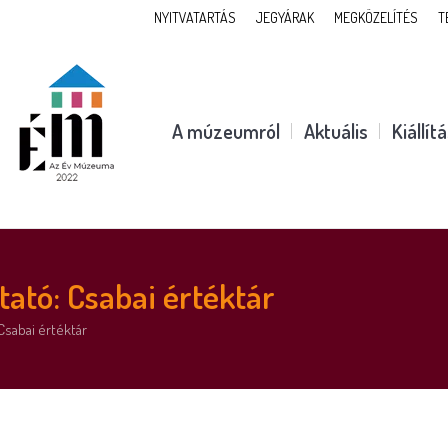
NYITVATARTÁS
JEGYÁRAK
MEGKÖZELÍTÉS
T
A múzeumról
Aktuális
Kiállít
tó: Csabai értéktár
sabai értéktár