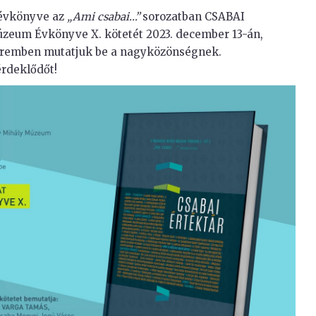
 évkönyve az
„Ami csabai…”
sorozatban CSABAI
eum Évkönyve X. kötetét 2023. december 13-án,
 Teremben mutatjuk be a nagyközönségnek.
rdeklődőt!