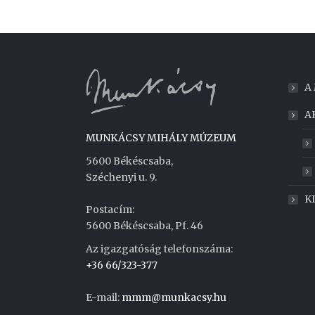
A
A
MUNKÁCSY MIHÁLY MÚZEUM
5600 Békéscsaba,
Széchenyi u. 9.
K
Postacím:
5600 Békéscsaba, Pf. 46
Az igazgatóság telefonszáma:
+36 66/323-377
E-mail:
mmm@munkacsy.hu