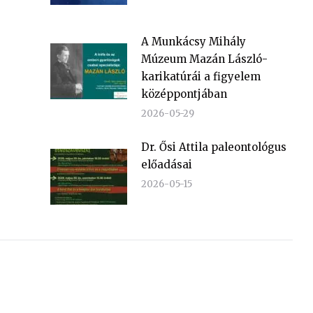
A Munkácsy Mihály
Múzeum Mazán László-
karikatúrái a figyelem
középpontjában
2026-05-29
Dr. Ősi Attila paleontológus
előadásai
2026-05-15