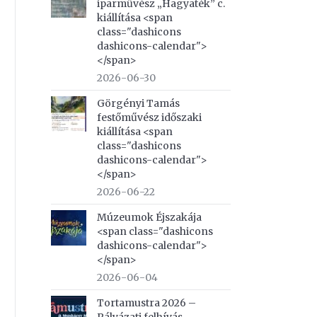
iparművész „Hagyaték” c.
kiállítása <span
class="dashicons
dashicons-calendar">
</span>
2026-06-30
Görgényi Tamás
festőművész időszaki
kiállítása <span
class="dashicons
dashicons-calendar">
</span>
2026-06-22
Múzeumok Éjszakája
<span class="dashicons
dashicons-calendar">
</span>
2026-06-04
Tortamustra 2026 –