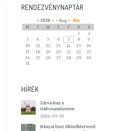
RENDEZVÉNYNAPTÁR
2026
Aug
«
»
«
»
Ma
M
T
W
T
F
S
S
A
1
2
calendar
3
4
5
6
8
9
7
of
10
11
12
13
15
16
14
events
17
18
19
20
21
22
23
24
25
26
27
28
29
30
31
HÍREK
Zárva lesz a
Gabonamúzeum
2026-07-03
Bányai Inez öltözéktervező