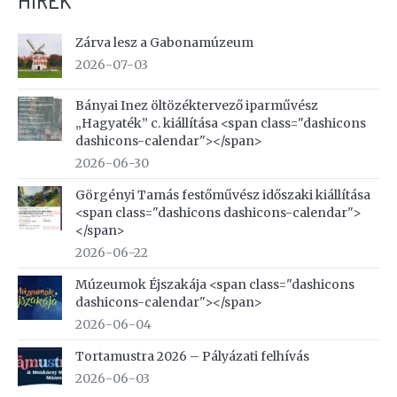
HÍREK
Zárva lesz a Gabonamúzeum
2026-07-03
Bányai Inez öltözéktervező iparművész
„Hagyaték” c. kiállítása <span class="dashicons
dashicons-calendar"></span>
2026-06-30
Görgényi Tamás festőművész időszaki kiállítása
<span class="dashicons dashicons-calendar">
</span>
2026-06-22
Múzeumok Éjszakája <span class="dashicons
dashicons-calendar"></span>
2026-06-04
Tortamustra 2026 – Pályázati felhívás
2026-06-03