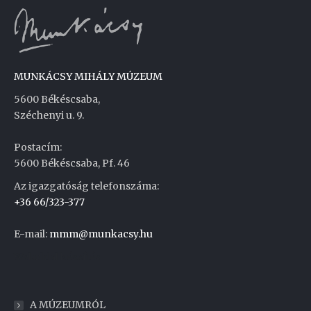
MUNKÁCSY MIHÁLY MÚZEUM
5600 Békéscsaba,
Széchenyi u. 9.
Postacím:
5600 Békéscsaba, Pf. 46
Az igazgatóság telefonszáma:
+36 66/323-377
E-mail:
mmm@munkacsy.hu
Weboldal készítés
A MÚZEUMRÓL