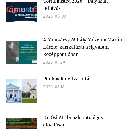
Tortamustra 2026 – Pályázati
felhívás
2026-06-03
A Munkácsy Mihály Múzeum Mazán
László-karikatúrái a figyelem
középpontjában
2026-05-29
Pünkösdi nyitvatartás
2026-05-18
Dr. Ősi Attila paleontológus
előadásai