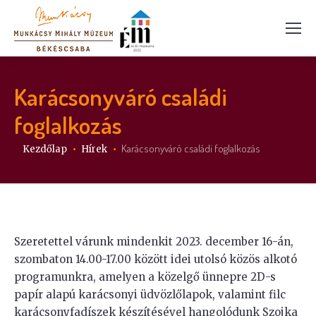
Karácsonyváró családi
foglalkozás
Itt vagy:
Karácsonyváró családi foglalkozás
Kezdőlap
Hírek
Szeretettel várunk mindenkit 2023. december 16-án,
szombaton 14.00-17.00 között idei utolsó közös alkotó
programunkra, amelyen a közelgő ünnepre 2D-s
papír alapú karácsonyi üdvözlőlapok, valamint filc
karácsonyfadíszek készítésével hangolódunk Szojka