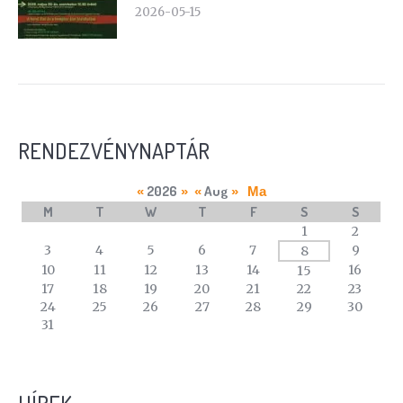
2026-05-15
RENDEZVÉNYNAPTÁR
2026
Aug
«
»
«
»
Ma
M
T
W
T
F
S
S
A
1
2
calendar
3
4
5
6
7
9
8
of
10
11
12
13
14
16
15
events
17
18
19
20
21
22
23
24
25
26
27
28
29
30
31