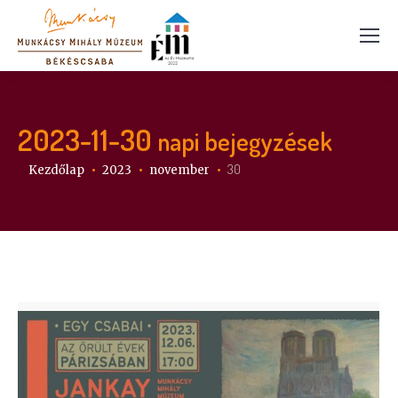
2023-11-30
napi bejegyzések
Itt vagy:
30
Kezdőlap
2023
november