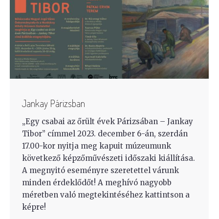
Jankay Párizsban
„Egy csabai az őrült évek Párizsában – Jankay
Tibor” címmel 2023. december 6-án, szerdán
17.00-kor nyitja meg kapuit múzeumunk
következő képzőművészeti időszaki kiállítása.
A megnyitó eseményre szeretettel várunk
minden érdeklődőt! A meghívó nagyobb
méretben való megtekintéséhez kattintson a
képre!