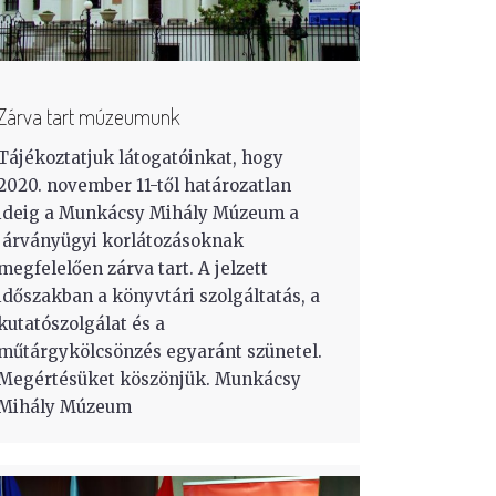
Zárva tart múzeumunk
Tájékoztatjuk látogatóinkat, hogy
2020. november 11-től határozatlan
ideig a Munkácsy Mihály Múzeum a
járványügyi korlátozásoknak
megfelelően zárva tart. A jelzett
időszakban a könyvtári szolgáltatás, a
kutatószolgálat és a
műtárgykölcsönzés egyaránt szünetel.
Megértésüket köszönjük. Munkácsy
Mihály Múzeum