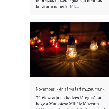
néprajzos muzeológusok, a kiállítás
kurátorai ismertették…
November 1-jén zárva tart múzeumunk
Tájékoztatjuk a kedves látogatókat,
hogy a Munkácsy Mihály Múzeum