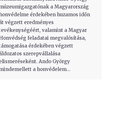
múzeumigazgatónak a Magyarország
honvédelme érdekében huzamos időn
át végzett eredményes
tevékenységéért, valamint a Magyar
Honvédség feladatai megvalósítása,
támogatása érdekében végzett
áldozatos szerepvállalása
elismeréseként. Ando György
mindemellett a honvédelem…