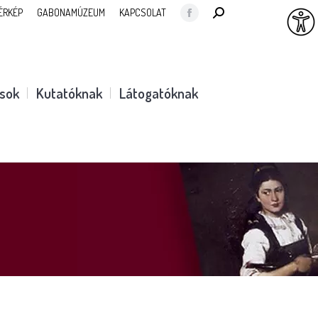
SEARCH:
ÉRKÉP
GABONAMÚZEUM
KAPCSOLAT
Facebook
page
opens
in
ások
Kutatóknak
Látogatóknak
new
window