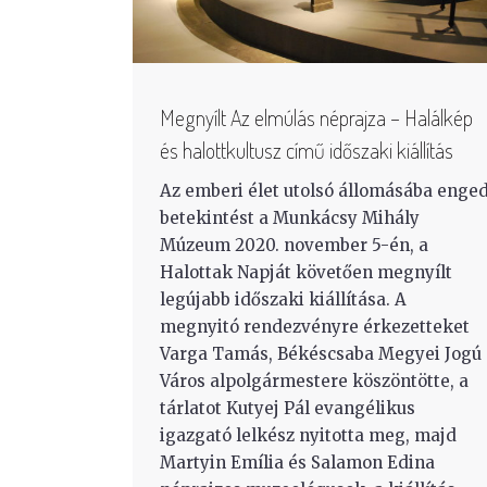
Megnyílt Az elmúlás néprajza – Halálkép
és halottkultusz című időszaki kiállítás
Az emberi élet utolsó állomásába enge
betekintést a Munkácsy Mihály
Múzeum 2020. november 5-én, a
Halottak Napját követően megnyílt
legújabb időszaki kiállítása. A
megnyitó rendezvényre érkezetteket
Varga Tamás, Békéscsaba Megyei Jogú
Város alpolgármestere köszöntötte, a
tárlatot Kutyej Pál evangélikus
igazgató lelkész nyitotta meg, majd
Martyin Emília és Salamon Edina