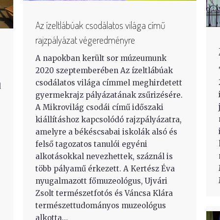
Az ízeltlábúak csodálatos világa című
rajzpályázat végeredményre
A napokban került sor múzeumunk
2020 szeptemberében Az ízeltlábúak
csodálatos világa címmel meghirdetett
d
gyermekrajz pályázatának zsűrizésére.
A Mikrovilág csodái című időszaki
kiállításhoz kapcsolódó rajzpályázatra,
amelyre a békéscsabai iskolák alsó és
felső tagozatos tanulói egyéni
alkotásokkal nevezhettek, száznál is
több pályamű érkezett. A Kertész Éva
nyugalmazott főmuzeológus, Ujvári
Zsolt természetfotós és Váncsa Klára
természettudományos muzeológus
alkotta…