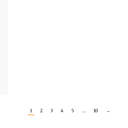
1
2
3
4
5
…
10
→