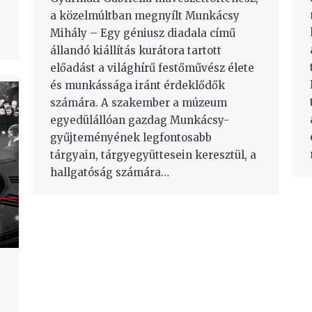
a közelmúltban megnyílt Munkácsy
Mihály – Egy géniusz diadala című
állandó kiállítás kurátora tartott
előadást a világhírű festőművész élete
és munkássága iránt érdeklődők
számára. A szakember a múzeum
egyedülállóan gazdag Munkácsy-
gyűjteményének legfontosabb
tárgyain, tárgyegyüttesein keresztül, a
hallgatóság számára…