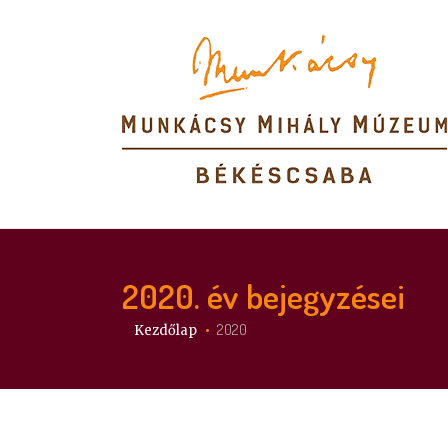
2020
. év bejegyzései
Itt vagy:
2020
Kezdőlap