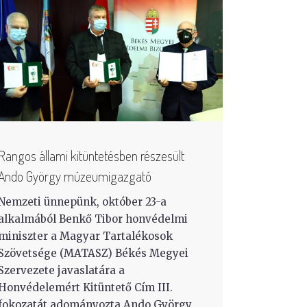
Rangos állami kitüntetésben részesült
Ando György múzeumigazgató
Nemzeti ünnepünk, október 23-a
alkalmából Benkő Tibor honvédelmi
miniszter a Magyar Tartalékosok
Szövetsége (MATASZ) Békés Megyei
Szervezete javaslatára a
Honvédelemért Kitüntető Cím III.
fokozatát adományozta Ando György