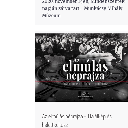
2020. november 1-jén, Mindenszentek
napján zárva tart. Munkácsy Mihály
Múzeum
Az elmúlás néprajza – Halálkép és
halottkultusz