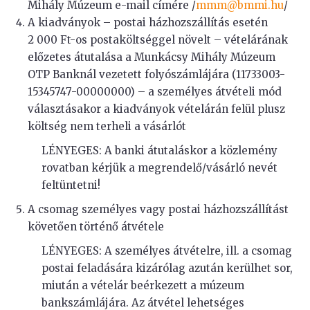
Mihály Múzeum e-mail címére /
mmm@bmmi.hu
/
A kiadványok – postai házhozszállítás esetén
2 000 Ft-os postaköltséggel növelt – vételárának
előzetes átutalása a Munkácsy Mihály Múzeum
OTP Banknál vezetett folyószámlájára (11733003-
15345747-00000000) – a személyes átvételi mód
választásakor a kiadványok vételárán felül plusz
költség nem terheli a vásárlót
LÉNYEGES: A banki átutaláskor a közlemény
rovatban kérjük a megrendelő/vásárló nevét
feltüntetni!
A csomag személyes vagy postai házhozszállítást
követően történő átvétele
LÉNYEGES: A személyes átvételre, ill. a csomag
postai feladására kizárólag azután kerülhet sor,
miután a vételár beérkezett a múzeum
bankszámlájára. Az átvétel lehetséges