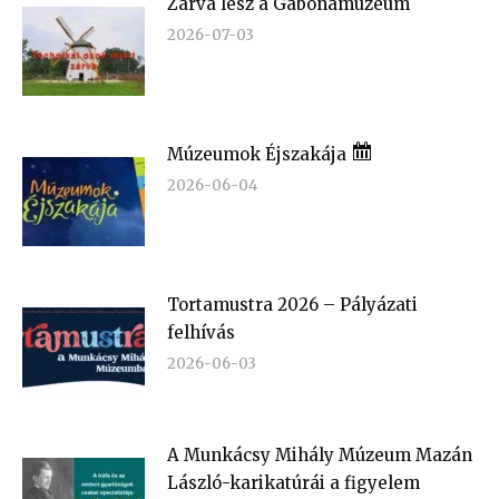
Zárva lesz a Gabonamúzeum
2026-07-03
Múzeumok Éjszakája
2026-06-04
Tortamustra 2026 – Pályázati
felhívás
2026-06-03
A Munkácsy Mihály Múzeum Mazán
László-karikatúrái a figyelem