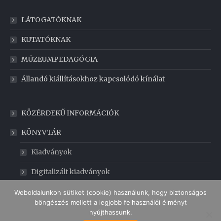
LÁTOGATÓKNAK
KUTATÓKNAK
MÚZEUMPEDAGÓGIA
Állandó kiállításokhoz kapcsolódó kínálat
KÖZÉRDEKŰ INFORMÁCIÓK
KÖNYVTÁR
Kiadványok
Digitalizált kiadványok
GABONAMÚZEUM
Weboldalunkon sütiket (cookie) használunk, hogy biztonságos
böngészés mellett a legjobb felhasználói élményt
nyújthassunk.