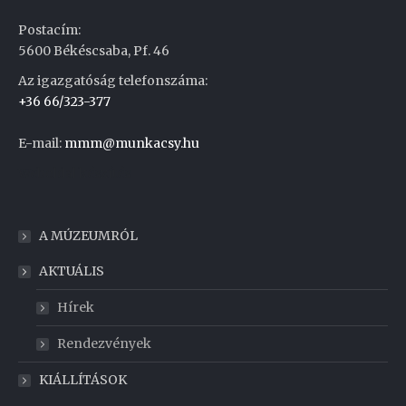
Postacím:
5600 Békéscsaba, Pf. 46
Az igazgatóság telefonszáma:
+36 66/323-377
E-mail:
mmm@munkacsy.hu
Weboldal készítés
A MÚZEUMRÓL
AKTUÁLIS
Hírek
Rendezvények
KIÁLLÍTÁSOK