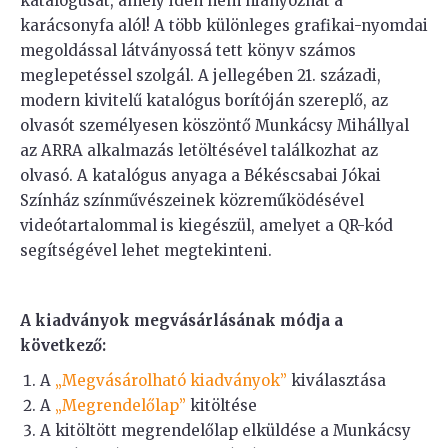
katalógusát, amely idén nem hiányozhat a
karácsonyfa alól! A több különleges grafikai-nyomdai
megoldással látványossá tett könyv számos
meglepetéssel szolgál. A jellegében 21. századi,
modern kivitelű katalógus borítóján szereplő, az
olvasót személyesen köszöntő Munkácsy Mihállyal
az ARRA alkalmazás letöltésével találkozhat az
olvasó. A katalógus anyaga a Békéscsabai Jókai
Színház színművészeinek közreműködésével
videótartalommal is kiegészül, amelyet a QR-kód
segítségével lehet megtekinteni.
A kiadványok megvásárlásának módja a
következő:
A
„Megvásárolható kiadványok”
kiválasztása
A
„Megrendelőlap”
kitöltése
A kitöltött megrendelőlap elküldése a Munkácsy