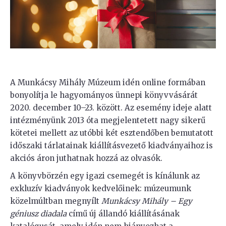
A Munkácsy Mihály Múzeum idén online formában
bonyolítja le hagyományos ünnepi könyvvásárát
2020. december 10–23. között. Az esemény ideje alatt
intézményünk 2013 óta megjelentetett nagy sikerű
kötetei mellett az utóbbi két esztendőben bemutatott
időszaki tárlatainak kiállításvezető kiadványaihoz is
akciós áron juthatnak hozzá az olvasók.
A könyvbörzén egy igazi csemegét is kínálunk az
exkluzív kiadványok kedvelőinek: múzeumunk
közelmúltban megnyílt
Munkácsy Mihály – Egy
géniusz diadala
című új állandó kiállításának