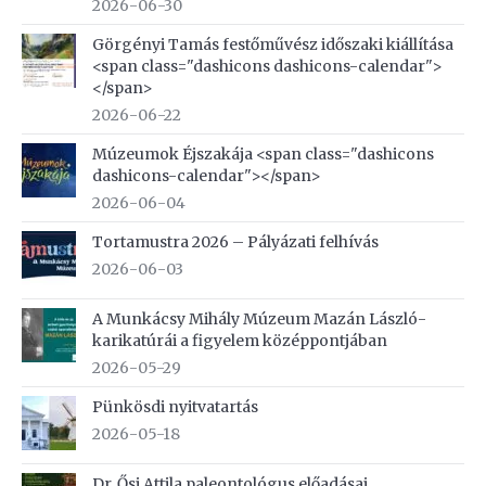
2026-06-30
Görgényi Tamás festőművész időszaki kiállítása
<span class="dashicons dashicons-calendar">
</span>
2026-06-22
Múzeumok Éjszakája <span class="dashicons
dashicons-calendar"></span>
2026-06-04
Tortamustra 2026 – Pályázati felhívás
2026-06-03
A Munkácsy Mihály Múzeum Mazán László-
karikatúrái a figyelem középpontjában
2026-05-29
Pünkösdi nyitvatartás
2026-05-18
Dr. Ősi Attila paleontológus előadásai