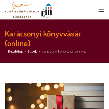
Karácsonyi könyvvásár
(online)
Itt vagy:
Karácsonyi könyvvásár (online)
Kezdőlap
Hírek