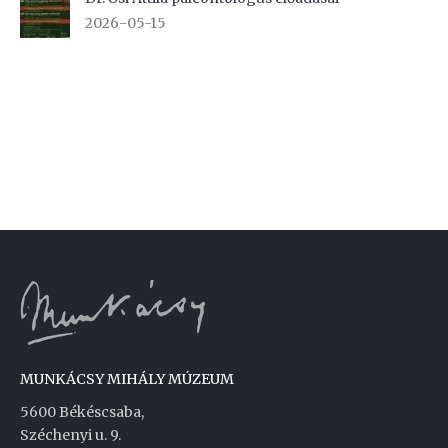
2026-05-15
MUNKÁCSY MIHÁLY MÚZEUM
5600 Békéscsaba,
Széchenyi u. 9.