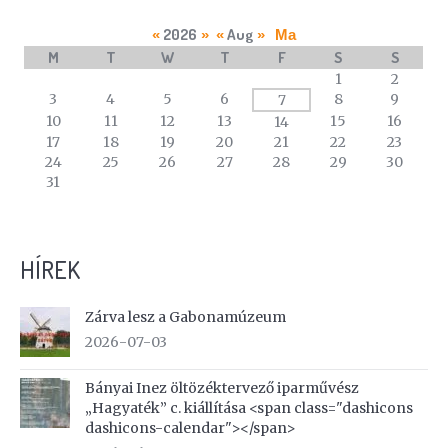
2026
Aug
«
»
«
»
Ma
M
T
W
T
F
S
S
A
1
2
calendar
3
4
5
6
8
9
7
of
10
11
12
13
15
16
14
events
17
18
19
20
21
22
23
24
25
26
27
28
29
30
31
HÍREK
Zárva lesz a Gabonamúzeum
2026-07-03
Bányai Inez öltözéktervező iparművész
„Hagyaték” c. kiállítása <span class="dashicons
dashicons-calendar"></span>