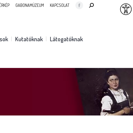
SEARCH:
ÉRKÉP
GABONAMÚZEUM
KAPCSOLAT
Facebook
page
opens
in
ások
Kutatóknak
Látogatóknak
new
window