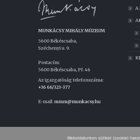
A
A
MUNKÁCSY MIHÁLY MÚZEUM
5600 Békéscsaba,
Széchenyi u. 9.
K
Postacím:
5600 Békéscsaba, Pf. 46
Az igazgatóság telefonszáma:
+36 66/323-377
E-mail:
mmm@munkacsy.hu
Weboldal készítés
Weboldalunkon sütiket (cookie) hasz