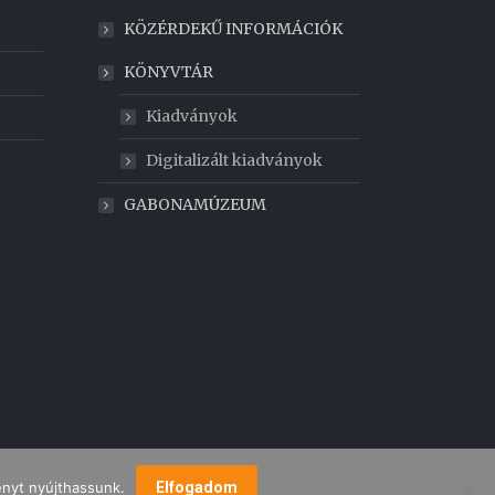
KÖZÉRDEKŰ INFORMÁCIÓK
KÖNYVTÁR
Kiadványok
Digitalizált kiadványok
GABONAMÚZEUM
ényt nyújthassunk.
Elfogadom
MEGKÖZELÍTÉS
MÚZEUMI TÉRKÉP
KAPCSOLAT