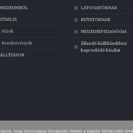
 MÚZEUMRÓL
LÁTOGATÓKNAK
KTUÁLIS
KUTATÓKNAK
Hírek
MÚZEUMPEDAGÓGIA
Rendezvények
Állandó kiállításokhoz
kapcsolódó kínálat
IÁLLÍTÁSOK
nálunk, hogy biztonságos böngészés mellett a legjobb felhasználói élm
IMPRESSZUM
ADATKEZELÉS
NYITVATARTÁS
JEGYÁRAK