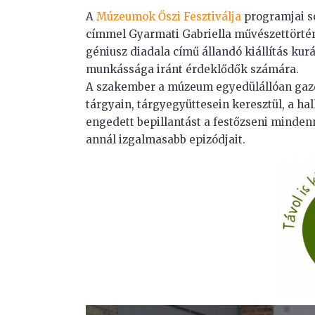
A
Múzeumok Őszi Fesztiválja
programjai s
címmel Gyarmati Gabriella művészettörté
géniusz diadala című állandó kiállítás kurá
munkássága iránt érdeklődők számára.
A szakember a múzeum egyedülállóan ga
tárgyain, tárgyegyüttesein keresztül, a h
engedett bepillantást a festőzseni minden
annál izgalmasabb epizódjait.