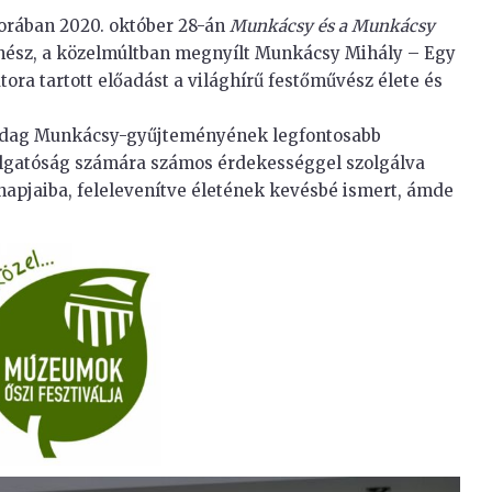
orában 2020. október 28-án
Munkácsy és a Munkácsy
nész, a közelmúltban megnyílt Munkácsy Mihály – Egy
tora tartott előadást a világhírű festőművész élete és
zdag Munkácsy-gyűjteményének legfontosabb
allgatóság számára számos érdekességgel szolgálva
napjaiba, felelevenítve életének kevésbé ismert, ámde