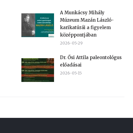
A Munkácsy Mihály
Múzeum Mazán László-
karikatúrái a figyelem
középpontjában
2026-05-29
Dr. Ősi Attila paleontológus
előadásai
2026-05-15