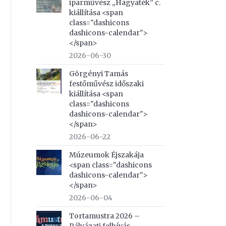
iparművész „Hagyaték” c.
kiállítása <span
class="dashicons
dashicons-calendar">
</span>
2026-06-30
Görgényi Tamás
festőművész időszaki
kiállítása <span
class="dashicons
dashicons-calendar">
</span>
2026-06-22
Múzeumok Éjszakája
<span class="dashicons
dashicons-calendar">
</span>
2026-06-04
Tortamustra 2026 –