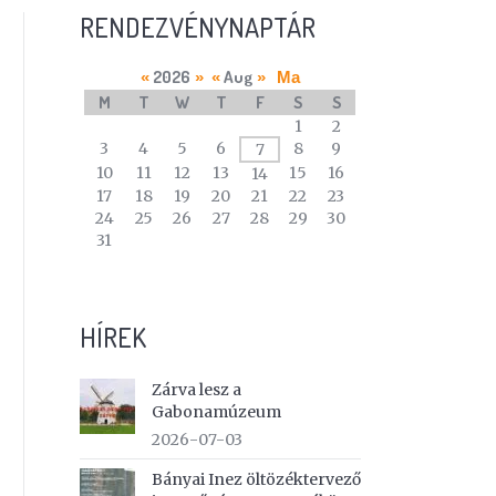
RENDEZVÉNYNAPTÁR
2026
Aug
«
»
«
»
Ma
M
T
W
T
F
S
S
A
1
2
calendar
3
4
5
6
8
9
7
of
10
11
12
13
15
16
14
events
17
18
19
20
21
22
23
24
25
26
27
28
29
30
31
HÍREK
Zárva lesz a
Gabonamúzeum
2026-07-03
Bányai Inez öltözéktervező