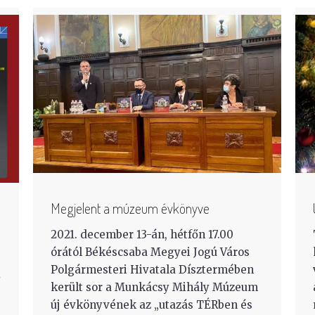
Megjelent a múzeum évkönyve
2021. december 13-án, hétfőn 17.00
órától Békéscsaba Megyei Jogú Város
Polgármesteri Hivatala Dísztermében
y
került sor a Munkácsy Mihály Múzeum
új évkönyvének az „utazás TÉRben és