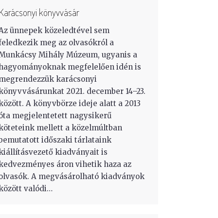
Karácsonyi könyvvásár
Az ünnepek közeledtével sem
feledkezik meg az olvasókról a
Munkácsy Mihály Múzeum, ugyanis a
hagyományoknak megfelelően idén is
megrendezzük karácsonyi
könyvvásárunkat 2021. december 14–23.
között. A könyvbörze ideje alatt a 2013
óta megjelentetett nagysikerű
köteteink mellett a közelmúltban
bemutatott időszaki tárlataink
kiállításvezető kiadványait is
kedvezményes áron vihetik haza az
olvasók. A megvásárolható kiadványok
között valódi…