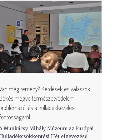
Van még remény? Kérdések és válaszok
Békés megye természetvédelemi
problémáiról és a hulladékkezelés
fontosságáról
A Munkácsy Mihály Múzeum az Európai
Hulladékcsökkentési Hét elnevezésű