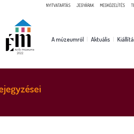
NYITVATARTÁS
JEGYÁRAK
MEGKÖZELÍTÉS
T
A múzeumról
Aktuális
Kiállít
ejegyzései