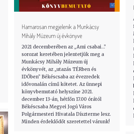
Hamarosan megjelenik a Munkácsy
Mihály Múzeum új évkönyve
2021 decemberében az „Ami csabai…”
sorozat keretében jelentetjük meg a
Munkácsy Mihály Múzeum új
évkönyvét, az „utazás TÉRben és
IDŐben” Békéscsaba az évezredek
idővonalán című kötetet. Az ünnepi
könyvbemutató helyszíne 2021.
december 13-án, hétfőn 17.00 órától
Békéscsaba Megyei Jogú Város
Polgármesteri Hivatala Díszterme lesz.
Minden érdeklődőt szeretettel várunk!