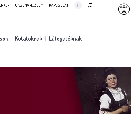
SEARCH:
ÉRKÉP
GABONAMÚZEUM
KAPCSOLAT
Facebook
page
opens
in
ások
Kutatóknak
Látogatóknak
new
window