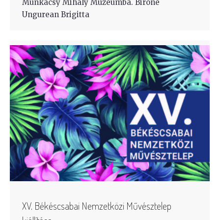
Munkácsy Mihály Múzeumba. Biróné
Ungurean Brigitta
XV. Békéscsabai Nemzetközi Művésztelep