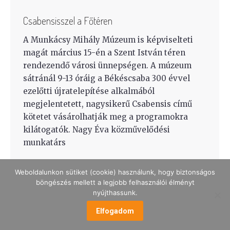
Csabensisszel a Főtéren
A Munkácsy Mihály Múzeum is képviselteti
magát március 15-én a Szent István téren
rendezendő városi ünnepségen. A múzeum
sátránál 9-13 óráig a Békéscsaba 300 évvel
ezelőtti újratelepítése alkalmából
megjelentetett, nagysikerű Csabensis című
kötetet vásárolhatják meg a programokra
kilátogatók. Nagy Éva közművelődési
munkatárs
Weboldalunkon sütiket (cookie) használunk, hogy biztonságos
böngészés mellett a legjobb felhasználói élményt
nyújthassunk.
Elfogadom
MENÜ