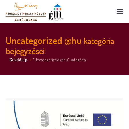
Uncategorized @hu
kategória
bejegyzései
Itt vagy:
"Uncategorized @hu" kategória
Kezdőlap