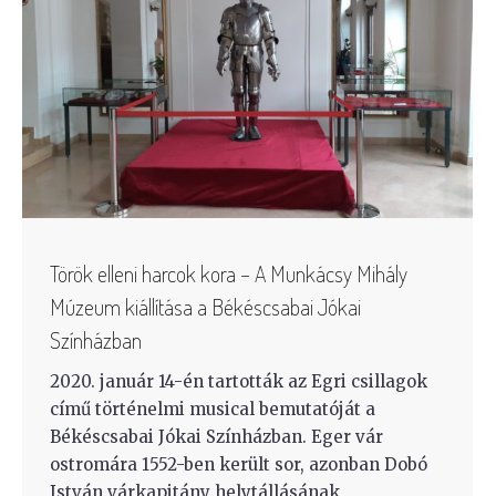
Török elleni harcok kora – A Munkácsy Mihály
Múzeum kiállítása a Békéscsabai Jókai
Színházban
2020. január 14-én tartották az Egri csillagok
című történelmi musical bemutatóját a
Békéscsabai Jókai Színházban. Eger vár
ostromára 1552-ben került sor, azonban Dobó
István várkapitány helytállásának