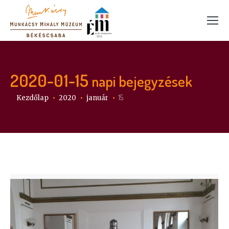
2020-01-15
napi bejegyzések
Itt vagy:
15
Kezdőlap
2020
január