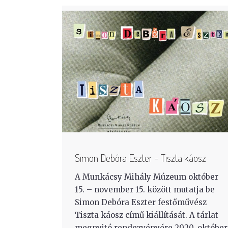
Simon Debóra Eszter – Tiszta káosz
A Munkácsy Mihály Múzeum október
15. – november 15. között mutatja be
Simon Debóra Eszter festőművész
Tiszta káosz című kiállítását. A tárlat
megnyitó rendezvényére 2020. október