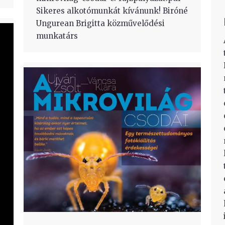
Sikeres alkotómunkát kívánunk! Biróné
Ungurean Brigitta közművelődési
munkatárs