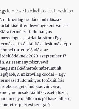
Egy természetfotó kiállítás kicsit másképp
A mikrovilág csodái című időszaki
tárlat kísérőrendezvényeként Váncsa
Klára természettudományos
muzeológus, a tárlat kurátora Egy
természetfotó kiállítás kicsit másképp
címmel tartott előadást az
érdeklődőknek 2020. szeptember 17-
én. Az esemény résztvevői
megismerkedhettek múzeumunk
legújabb, A mikrovilág csodái – Egy
természettudományos fotókiállítás
érdekességei című kiadványával,
amely nemcsak kiállításvezető füzet,
hanem egy önállóan is jól használható,
ismeretterjesztést szolgáló…