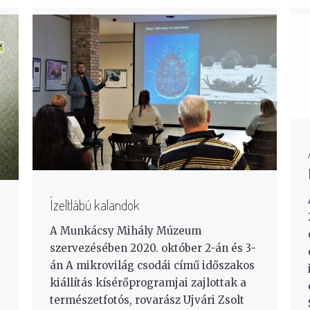
Ízeltlábú kalandok
A Munkácsy Mihály Múzeum
szervezésében 2020. október 2-án és 3-
án A mikrovilág csodái című időszakos
kiállítás kísérőprogramjai zajlottak a
természetfotós, rovarász Ujvári Zsolt