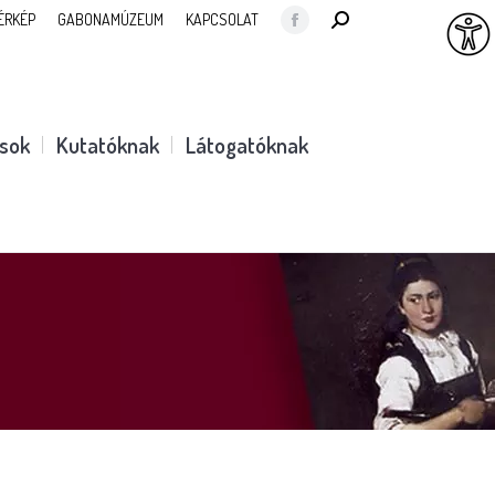
SEARCH:
ÉRKÉP
GABONAMÚZEUM
KAPCSOLAT
Facebook
page
opens
in
ások
Kutatóknak
Látogatóknak
new
window