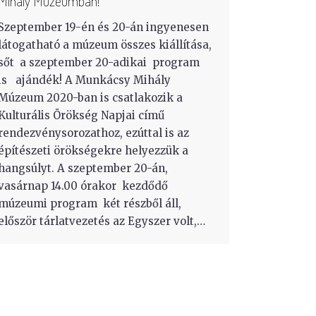
Mihály Múzeumban!
Szeptember 19-én és 20-án ingyenesen
látogatható a múzeum összes kiállítása,
sőt a szeptember 20-adikai program
is ajándék! A Munkácsy Mihály
Múzeum 2020-ban is csatlakozik a
Kulturális Örökség Napjai című
rendezvénysorozathoz, ezúttal is az
építészeti örökségekre helyezzük a
hangsúlyt. A szeptember 20-án,
vasárnap 14.00 órakor kezdődő
múzeumi program két részből áll,
először tárlatvezetés az Egyszer volt,…