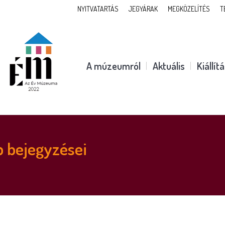
NYITVATARTÁS
JEGYÁRAK
MEGKÖZELÍTÉS
T
A múzeumról
Aktuális
Kiállít
 bejegyzései