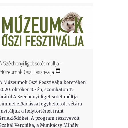
A Széchenyi liget sötét múltja –
Múzeumok Őszi Fesztiválja
A Múzeumok Őszi Fesztiválja keretében
2020. október 10-én, szombaton 15
órától A Széchenyi liget sötét múltja
címmel előadással egybekötött sétára
invitáljuk a helytörténet iránt
érdeklődőket. A program résztvevőit
Szakál Veronika, a Munkácsy Mihály