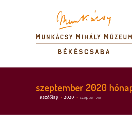
szeptember 2020
hónap
Itt vagy:
szeptember
Kezdőlap
2020