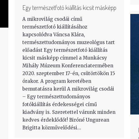
Egy természetfotó kiállítás kicsit másképp
A mikrovilág csodái című
természetfotó kiállításához
kapcsolódva Váncsa Klára,
természettudományos muzeológus tart
előadást Egy természetfotó kiállítás
kicsit másképp címmel a Munkácsy
Mihály Múzeum Konferenciatermében
2020. szeptember 17-én, csütörtökön 15
órakor. A program keretében
bemutatásra kerül A mikrovilág csodái
– Egy természettudományos
fotókiállítás érdekességei című
kiadvány is. Szeretettel várunk minden
kedves érdeklődőt! Biróné Ungurean
Brigitta közművelődési…