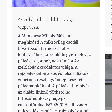
Az ízeltlábúak csodálatos világa
rajzpályázat
A Munkácsy Mihály Múzeum
meghirdeti A mikrovilág csodái –
Ujvári Zsolt természetfotós
kiállításához kapcsolódó gyermekrajz
pályázatot, amelynek témája Az
ízeltlábúak csodálatos világa. A
rajzpályázaton alsós és felsős diákok
vehetnek részt egyénileg készített
pályamunkákkal. A pályázati felhívás
az alábbi linkről tölthető le:
https://munkacsy.hu/wp-
content/uploads/2020/09/Felhívás-A-
mikrovilág-csodái-c.-rajzpályázat.pdf