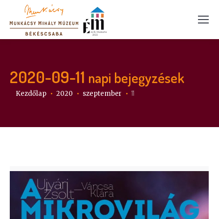
2020-09-11
napi bejegyzések
Itt vagy:
11
Kezdőlap
2020
szeptember