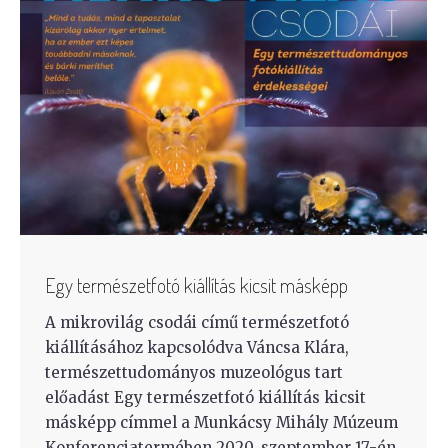
Egy természetfotó kiállítás kicsit másképp
A mikrovilág csodái című természetfotó
kiállításához kapcsolódva Váncsa Klára,
természettudományos muzeológus tart
előadást Egy természetfotó kiállítás kicsit
másképp címmel a Munkácsy Mihály Múzeum
Konferenciatermében 2020. szeptember 17-én,