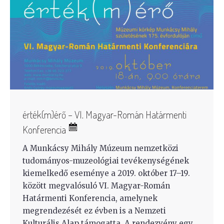
érték(m)érő – VI. Magyar-Román Határmenti
Konferencia
A Munkácsy Mihály Múzeum nemzetközi
tudományos-muzeológiai tevékenységének
kiemelkedő eseménye a 2019. október 17–19.
között megvalósuló VI. Magyar-Román
Határmenti Konferencia, amelynek
megrendezését ez évben is a Nemzeti
Kulturális Alap támogatta. A rendezvény egy