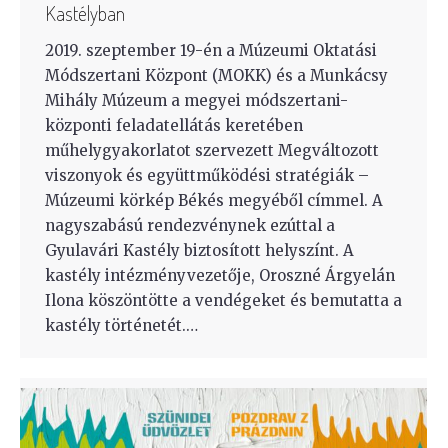
Kastélyban
2019. szeptember 19-én a Múzeumi Oktatási
Módszertani Központ (MOKK) és a Munkácsy
Mihály Múzeum a megyei módszertani-
központi feladatellátás keretében
műhelygyakorlatot szervezett Megváltozott
viszonyok és együttműködési stratégiák –
Múzeumi körkép Békés megyéből címmel. A
nagyszabású rendezvénynek ezúttal a
Gyulavári Kastély biztosított helyszínt. A
kastély intézményvezetője, Oroszné Árgyelán
Ilona köszöntötte a vendégeket és bemutatta a
kastély történetét.…