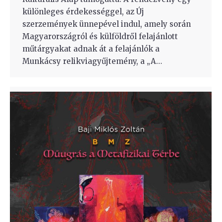
különleges érdekességgel, az Új
szerzemények ünnepével indul, amely során
Magyarországról és külföldről felajánlott
műtárgyakat adnak át a felajánlók a
Munkácsy relikviagyűjtemény, a „A…