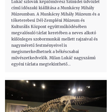
Lukáč szlovák képzőművész Szünidei üdvözlet
című időszaki kiállítása a Munkácsy Mihály
Múzeumban. A Munkácsy Mihály Múzeum és a
tőketerebesi Dél-Zempléni Múzeum és
Kulturális Központ együttműködésében
megvalósuló tárlat keretében a neves alkotó
különleges szobormunkái mellett rajzaival és
nagyméretű festményeivel is
megismerkedhetnek a békéscsabai
művészetkedvelők. Milan Lukáč nagyszámú
egyéni tárlata megtekinthető…