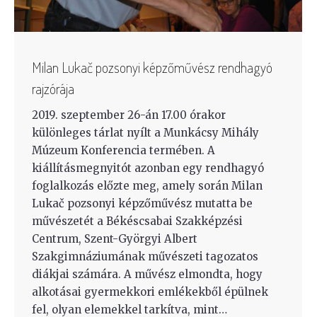
Milan Lukač pozsonyi képzőművész rendhagyó
rajzórája
2019. szeptember 26-án 17.00 órakor
különleges tárlat nyílt a Munkácsy Mihály
Múzeum Konferencia termében. A
kiállításmegnyitót azonban egy rendhagyó
foglalkozás előzte meg, amely során Milan
Lukač pozsonyi képzőművész mutatta be
művészetét a Békéscsabai Szakképzési
Centrum, Szent-Györgyi Albert
Szakgimnáziumának művészeti tagozatos
diákjai számára. A művész elmondta, hogy
alkotásai gyermekkori emlékekből épülnek
fel, olyan elemekkel tarkítva, mint…