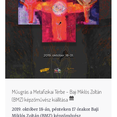
Műugrás a Metafizikai Térbe – Baji Miklós Zoltán
(BMZ) képzőművész kiállítása
2019. október 18-án, pénteken 17 órakor Baji
Miklós Zoltán (BMZ) képzőművész