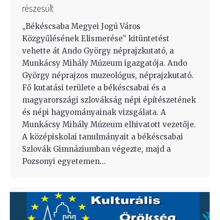
részesült
„Békéscsaba Megyei Jogú Város
Közgyűlésének Elismerése” kitüntetést
vehette át Ando György néprajzkutató, a
Munkácsy Mihály Múzeum igazgatója. Ando
György néprajzos muzeológus, néprajzkutató.
Fő kutatási területe a békéscsabai és a
magyarországi szlovákság népi építészetének
és népi hagyományainak vizsgálata. A
Munkácsy Mihály Múzeum elhivatott vezetője.
A középiskolai tanulmányait a békéscsabai
Szlovák Gimnáziumban végezte, majd a
Pozsonyi egyetemen…