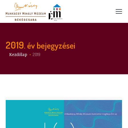
2019
. év bejegyzései
Itt vagy:
2019
Kezdőlap