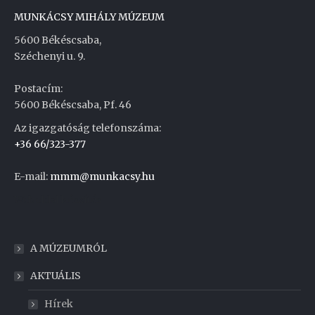
MUNKÁCSY MIHÁLY MÚZEUM
5600 Békéscsaba,
Széchenyi u. 9.
Postacím:
5600 Békéscsaba, Pf. 46
Az igazgatóság telefonszáma:
+36 66/323-377
E-mail:
mmm@munkacsy.hu
Weboldal készítés
A MÚZEUMRÓL
AKTUÁLIS
Hírek