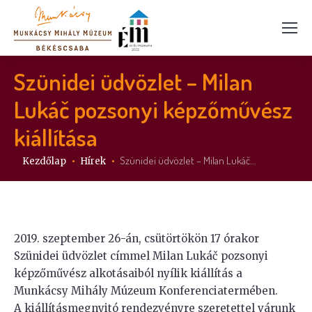
Szünidei üdvözlet – Milan
Lukáč pozsonyi képzőművész
kiállítása
Itt vagy:
Szünidei üdvözlet – Milan Lukáč…
Kezdőlap
Hírek
2019. szeptember 26-án, csütörtökön 17 órakor
Szünidei üdvözlet címmel Milan Lukáč pozsonyi
képzőművész alkotásaiból nyílik kiállítás a
Munkácsy Mihály Múzeum Konferenciatermében.
A kiállításmegnyitó rendezvényre szeretettel várunk