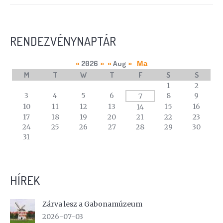
RENDEZVÉNYNAPTÁR
2026
Aug
«
»
«
»
Ma
M
T
W
T
F
S
S
A
1
2
calendar
3
4
5
6
8
9
7
of
10
11
12
13
15
16
14
events
17
18
19
20
21
22
23
24
25
26
27
28
29
30
31
HÍREK
Zárva lesz a Gabonamúzeum
2026-07-03