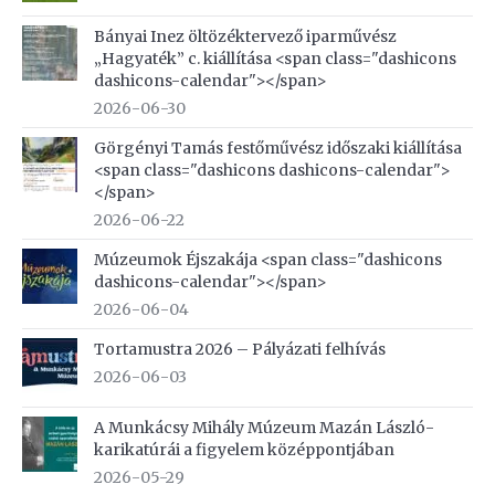
Bányai Inez öltözéktervező iparművész
„Hagyaték” c. kiállítása <span class="dashicons
dashicons-calendar"></span>
2026-06-30
Görgényi Tamás festőművész időszaki kiállítása
<span class="dashicons dashicons-calendar">
</span>
2026-06-22
Múzeumok Éjszakája <span class="dashicons
dashicons-calendar"></span>
2026-06-04
Tortamustra 2026 – Pályázati felhívás
2026-06-03
A Munkácsy Mihály Múzeum Mazán László-
karikatúrái a figyelem középpontjában
2026-05-29