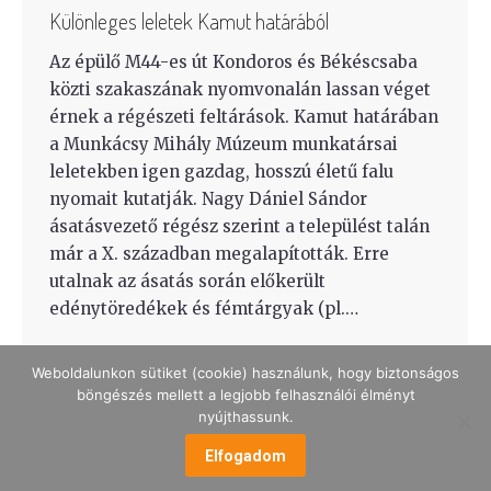
Különleges leletek Kamut határából
Az épülő M44-es út Kondoros és Békéscsaba
közti szakaszának nyomvonalán lassan véget
érnek a régészeti feltárások. Kamut határában
a Munkácsy Mihály Múzeum munkatársai
leletekben igen gazdag, hosszú életű falu
nyomait kutatják. Nagy Dániel Sándor
ásatásvezető régész szerint a települést talán
már a X. században megalapították. Erre
utalnak az ásatás során előkerült
edénytöredékek és fémtárgyak (pl.…
Weboldalunkon sütiket (cookie) használunk, hogy biztonságos
böngészés mellett a legjobb felhasználói élményt
nyújthassunk.
Elfogadom
MENÜ