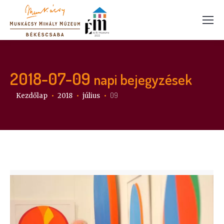
2018-07-09
napi bejegyzések
Itt vagy:
09
Kezdőlap
2018
július