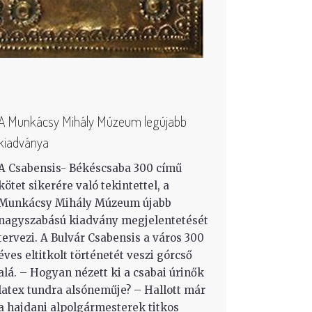
A Munkácsy Mihály Múzeum legújabb
kiadványa
A Csabensis- Békéscsaba 300 című
kötet sikerére való tekintettel, a
Munkácsy Mihály Múzeum újabb
nagyszabású kiadvány megjelentetését
tervezi. A Bulvár Csabensis a város 300
éves eltitkolt történetét veszi górcső
alá. – Hogyan nézett ki a csabai úrinők
latex tundra alsóneműje? – Hallott már
a hajdani alpolgármesterek titkos