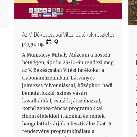
Az V. Békéscsabai Vitézi Játékok részletes
programja
A Munkácsy Mihály Múzeum a hosszú
hétvégén, április 29-30-án rendezi meg
az V. Békéscsabai Vitézi Játékokat a
Gabonamúzeumban. Látványos
jelmezes felvonulással, középkori hadi
bemutatókkal, színes vásári
kavalkáddal, családi játszóházzal,
korhű zenés-táncos programokkal,
finom ételekkel-italokkal és remek
hangulattal várjuk a fesztiválozókat. A
rendezvény programkínálata a