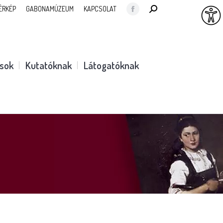
SEARCH:
ÉRKÉP
GABONAMÚZEUM
KAPCSOLAT
Facebook
page
opens
in
ások
Kutatóknak
Látogatóknak
new
window