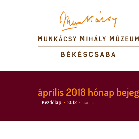
április 2018
hónap bejeg
Itt vagy:
április
Kezdőlap
2018