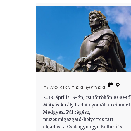
Mátyás király hadai nyomában
2018. április 19-én, csütörtökön 10.30-tó
Mátyás király hadai nyomában címmel
Medgyesi Pál régész,
múzeumigazgató-helyettes tart
előadást a Csabagyöngye Kulturális