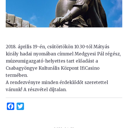
2018. április 19-én, csütörtökön 10.30-tól Mátyás
király hadai nyomában címmel Medgyesi Pál régész,
múzeumigazgató-helyettes tart előadást a
Csabagyöngye Kulturális Központ IfiCasino
termében.
A rendezvényre minden érdeklődőt szeretettel
várunk! A részvétel díjtalan.
Facebook
Twitter