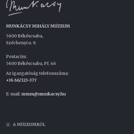
MUNKÁCSY MIHÁLY MÚZEUM
5600 Békéscsaba,
Széchenyi u. 9.
Postacím:
5600 Békéscsaba, Pf. 46
Az igazgatóság telefonszáma:
+36 66/323-377
E-mail:
mmm@munkacsy.hu
Weboldal készítés
A MÚZEUMRÓL