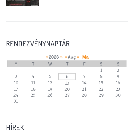
RENDEZVÉNYNAPTÁR
2026
Aug
«
»
«
»
Ma
M
T
W
T
F
S
S
A
1
2
calendar
3
4
5
7
8
9
6
of
10
11
12
14
15
16
13
events
17
18
19
20
21
22
23
24
25
26
27
28
29
30
31
HÍREK