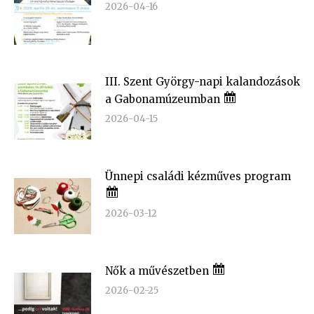
2026-04-16
III. Szent György-napi kalandozások
a Gabonamúzeumban
2026-04-15
Ünnepi családi kézműves program
2026-03-12
Nők a művészetben
2026-02-25