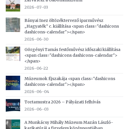
Zárva lesz a Gabonamúzeum
2026-07-03
Bányai Inez öltözéktervező iparművész
„Hagyaték” c. kiállítása <span class="dashicons
dashicons-calendar"></span>
2026-06-30
Görgényi Tamás festőművész időszaki kiállítása
<span class="dashicons dashicons-calendar">
</span>
2026-06-22
Múzeumok Éjszakája <span class="dashicons
dashicons-calendar"></span>
2026-06-04
Tortamustra 2026 – Pályázati felhívás
2026-06-03
A Munkácsy Mihály Múzeum Mazán László-
karikatúrái a figyelem középpontjában