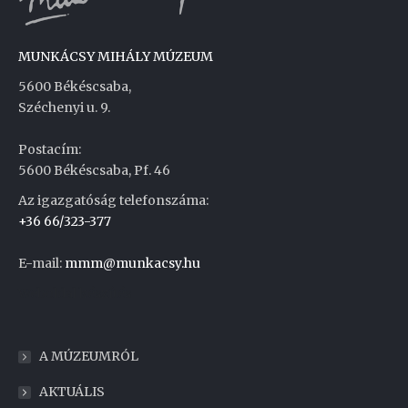
MUNKÁCSY MIHÁLY MÚZEUM
5600 Békéscsaba,
Széchenyi u. 9.
Postacím:
5600 Békéscsaba, Pf. 46
Az igazgatóság telefonszáma:
+36 66/323-377
E-mail:
mmm@munkacsy.hu
Weboldal készítés
A MÚZEUMRÓL
AKTUÁLIS