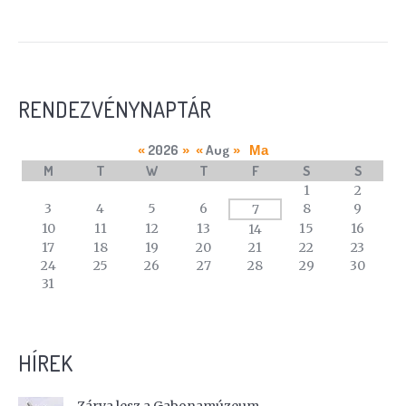
RENDEZVÉNYNAPTÁR
2026
Aug
«
»
«
»
Ma
M
T
W
T
F
S
S
A
1
2
calendar
3
4
5
6
8
9
7
of
10
11
12
13
15
16
14
events
17
18
19
20
21
22
23
24
25
26
27
28
29
30
31
HÍREK