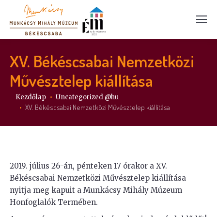
XV. Békéscsabai Nemzetközi
Művésztelep kiállítása
Itt vagy:
Kezdőlap
Uncategorized @hu
XV. Békéscsabai Nemzetközi Művésztelep kiállítása
2019. július 26-án, pénteken 17 órakor a XV.
Békéscsabai Nemzetközi Művésztelep kiállítása
nyitja meg kapuit a Munkácsy Mihály Múzeum
Honfoglalók Termében.