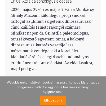
Dr. Ősi Attila paleontológus előadásai
2026. május 29-én és május 30-án a Munkácsy
Mihály Múzeum különleges programokat
tartogat az „Eltűnt szigeteink dinoszauruszai”
című kiállítás felnőtt rajongói számára.
Mindkét napon dr. Ősi Attila paleontológus,
tanszékvezető egyetemi tanár, a bakonyi
dinoszaurusz-kutatás vezetője lesz
múzeumunk vendége, aki a korai élet
kialakulásáról és a legfrissebb tudományos
eredményekről tart előadást. Az előadásokra,
majd pedig a…
Weboldalunkon sütiket (cookie) használunk, hogy biztonságos
böngészés mellett a legjobb felhasználói élményt
nyújthassunk.
MENÜ
Elfogadom