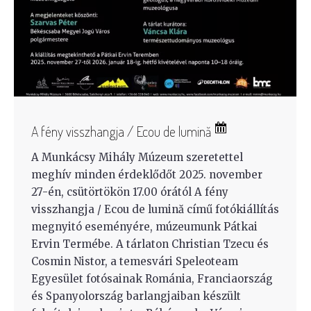
A fény visszhangja / Ecou de lumină
A Munkácsy Mihály Múzeum szeretettel
meghív minden érdeklődőt 2025. november
27-én, csütörtökön 17.00 órától A fény
visszhangja / Ecou de lumină című fotókiállítás
megnyitó eseményére, múzeumunk Pátkai
Ervin Termébe. A tárlaton Christian Tzecu és
Cosmin Nistor, a temesvári Speleoteam
Egyesület fotósainak Románia, Franciaország
és Spanyolország barlangjaiban készült