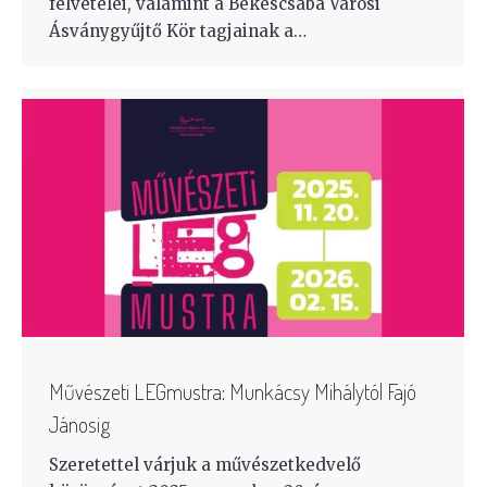
felvételei, valamint a Békéscsaba Városi
Ásványgyűjtő Kör tagjainak a…
Művészeti LEGmustra: Munkácsy Mihálytól Fajó
Jánosig
Szeretettel várjuk a művészetkedvelő