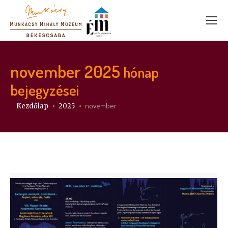
november 2025
hónap
bejegyzései
Itt vagy:
november
Kezdőlap
2025