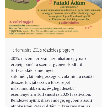
Tortamustra 2025 részletes program
2025. november 8-án, szombaton egy nap
erejéig ismét a szemet gyönyörködtető
tortacsodák, a mennyei
süteménykülönlegességek, valamint a csodás
desszertek játsszák a főszerepet
múzeumunkban, az év „legédesebb”
eseményén, a Tortamustra 2025 fesztiválon.
Rendezvényünk díszvendége, egyben a zsűri
elnöke idén Pataki Ádám cukrászmester, az