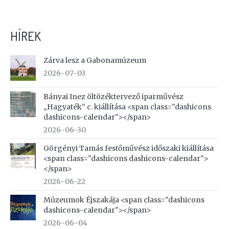
HÍREK
Zárva lesz a Gabonamúzeum
2026-07-03
Bányai Inez öltözéktervező iparművész
„Hagyaték” c. kiállítása <span class="dashicons
dashicons-calendar"></span>
2026-06-30
Görgényi Tamás festőművész időszaki kiállítása
<span class="dashicons dashicons-calendar">
</span>
2026-06-22
Múzeumok Éjszakája <span class="dashicons
dashicons-calendar"></span>
2026-06-04