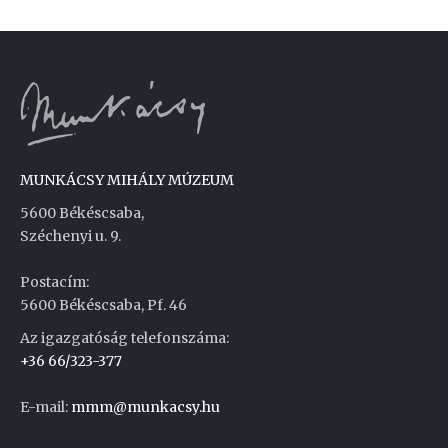
MUNKÁCSY MIHÁLY MÚZEUM
5600 Békéscsaba,
Széchenyi u. 9.
Postacím:
5600 Békéscsaba, Pf. 46
Az igazgatóság telefonszáma:
+36 66/323-377
E-mail:
mmm@munkacsy.hu
Weboldal készítés