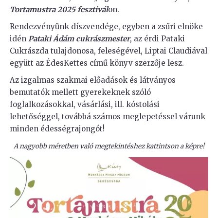
Tortamustra 2025
fesztivál
on.
Rendezvényünk díszvendége, egyben a zsűri elnöke
idén
Pataki Ádám cukrászmester
, az érdi Pataki
Cukrászda tulajdonosa, feleségével, Liptai Claudiával
együtt az ÉdesKettes című könyv szerzője lesz.
Az izgalmas szakmai előadások és látványos
bemutatók mellett gyerekeknek szóló
foglalkozásokkal, vásárlási, ill. kóstolási
lehetőséggel, továbbá számos meglepetéssel várunk
minden édességrajongót!
A nagyobb méretben való megtekintéshez kattintson a képre!