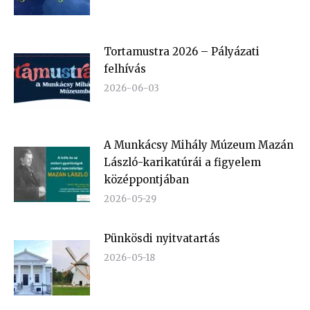
Tortamustra 2026 – Pályázati
felhívás
2026-06-03
A Munkácsy Mihály Múzeum Mazán
László-karikatúrái a figyelem
középpontjában
2026-05-29
Pünkösdi nyitvatartás
2026-05-18