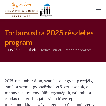
Tortamustra 2025 részletes
program
Itt vagy:
Tortamustra 2025 részletes program
Kezdőlap
Hírek
2025. november 8-án, szombaton egy nap erejéig
ismét a szemet gyönyörködtető tortacsodák, a
mennyei süteménykülönlegességek, valamint a
csodás desszertek játsszák a főszerepet
múzeumunkban, az év „legédesebb” eseményén, a