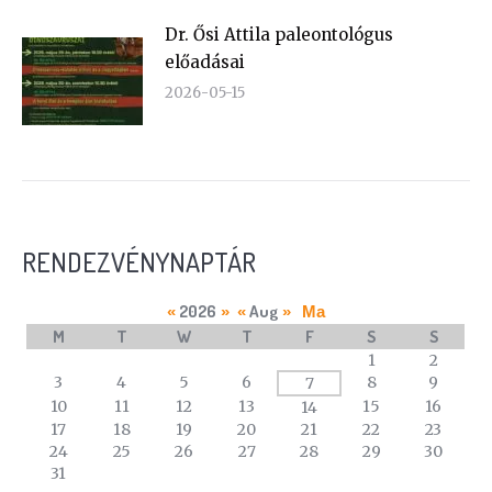
Dr. Ősi Attila paleontológus
előadásai
2026-05-15
RENDEZVÉNYNAPTÁR
2026
Aug
«
»
«
»
Ma
M
T
W
T
F
S
S
A
1
2
calendar
3
4
5
6
8
9
7
of
10
11
12
13
15
16
14
events
17
18
19
20
21
22
23
24
25
26
27
28
29
30
31