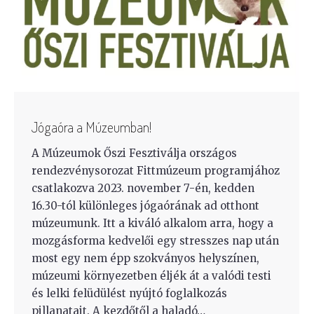
Jógaóra a Múzeumban!
A Múzeumok Őszi Fesztiválja országos
rendezvénysorozat Fittmúzeum programjához
csatlakozva 2023. november 7-én, kedden
16.30-tól különleges jógaórának ad otthont
múzeumunk. Itt a kiváló alkalom arra, hogy a
mozgásforma kedvelői egy stresszes nap után
most egy nem épp szokványos helyszínen,
múzeumi környezetben éljék át a valódi testi
és lelki felüdülést nyújtó foglalkozás
pillanatait. A kezdőtől a haladó…